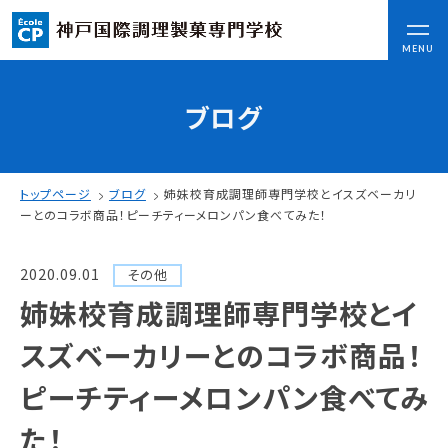
CLOSE
MENU
ブログ
コンセプト
可能性を応援する3つの特長
ここから始まる私の未来
トップページ
ブログ
姉妹校育成調理師専門学校とイスズベーカリ
日本全国から集まる学生たち
ーとのコラボ商品！ピーチティーメロンパン食べてみた！
2020.09.01
その他
入学情報
姉妹校育成調理師専門学校とイ
AO入試
指定校推薦入試
スズベーカリーとのコラボ商品！
一般入試
ピーチティーメロンパン食べてみ
学校案内
た！