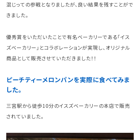
混じっての参戦となりましたが、良い結果を残すことがで
きました。
訪問者別
高校生の方へ
優秀賞をいただいたことで有名ベーカリーである「イス
社会人・大学生・短大生の方へ
留学生の方へ(for Foreign Student)
ズベーカリー」とコラボレーションが実現し、オリジナル
卒業生の方へ・
商品として販売させていただきました！！
各種証明書の申請について
企業担当者の方へ
保護者の方へ
ピーチティーメロンパンを実際に食べてみま
した。
ブログ
三宮駅から徒歩10分のイスズベーカリーの本店で販売
されていました。
アクセス
職員採用情報