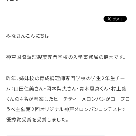
学校法人 育成学園の歩み
理事長メッセージ
学費・奨学金
みなさんこんにちは
本校独自の学費サポート制度
学費サポート
住まいサポート
神戸国際調理製菓専門学校の入学事務局の植木です。
学科紹介
昨年、姉妹校の育成調理師専門学校の学生２年生チー
調理学科
ム：山田仁美さん・岡本梨央さん・青木風真くん・村上葵
製菓学科
くんの４名が考案したピーチティーメロンパンがコープこ
Wライセンスコース
（調理&製菓）
うべ主催第２回オリジナル神戸メロンパンコンテストで
優秀賞受賞を受賞しました。
資格・就職
資格について