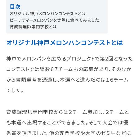
目次
就職について
オリジナル神戸メロンパンコンテストとは
内定者VOICE
ピーチティーメロンパンを実際に食べてみました。
インターンシップ
育成調理師専門学校とは
活躍する卒業生
オリジナル神戸メロンパンコンテストとは
学校の特長
神戸でメロンパンを広めるプロジェクトで第2回となった
チャレンジプログラム
フォローアップレッスン
コンテストでは総数６７チームもの応募があり、そのなか
サマーチャレンジ実習
から書類選考を通過し、本選へと進んだのは１６チーム
Eラーニング
でした。
コンクールチャレンジ
海外研修
施設・設備紹介
育成調理師専門学校からは２チーム参加し、２チームと
先生紹介
も本選へ出場することができました。そして大会では優
キャンパスライフ
学生カフェ営業インフォメーション
秀賞を頂きました。他の専門学校や大学のゼミ生などに
コックコート紹介