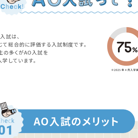
O入試は、
じて総合的に
評価する入試制度です。
生の多くがAO入試を
入学しています。
AO入試のメリット