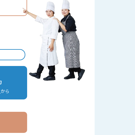
ら
約
ら
から