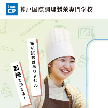
コンセプト
入学情報
可能性を応援する3つの特長
AO入試
ここから始まる私の未来
指定校推薦入
日本全国から集まる学生たち
一般入試
学校案内
学費・奨学金
学校法人 育成学園の歩み
本校独自の学費