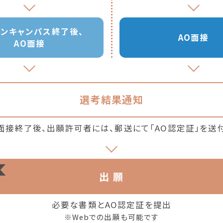
プン
キャンパス
終了後、
AO面接
AO面接
選考結果通知
⾯接終了後、出願許可者には、郵送にて「AO認定証」を送
出 願
必要な書類と
AO認定証を提出
※Webでの出願も可能です