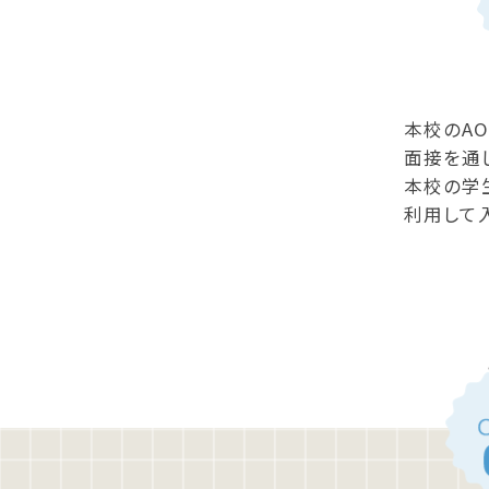
本校のA
面接を通
本校の学
利用して