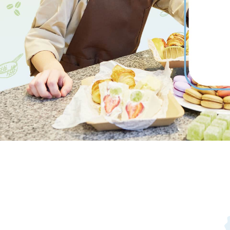
理事長メッセージ
学費サポート
住まいサポート
学科紹介
資格・就職
調理学科
資格について
製菓学科
就職について
Wライセンスコース
内定者VOICE
（調理&製菓）
インターンシッ
活躍する卒業