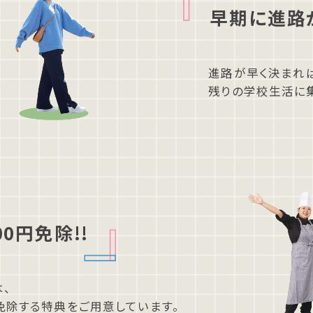
早期に進路
進路が早く決まれ
残りの学校⽣活に
00円免除!!
は、
を免除する
特典をご⽤意しています。