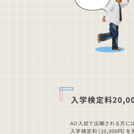
入学検定料20,0
AO⼊試で出願される⽅に
⼊学検定料（20,000円）