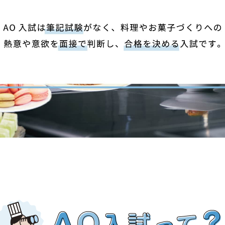
学生カフェ営業インフォメーション
コックコート紹介
訪問者別
高校生の方へ
社会人・大学生・短大生の方へ
留学生の方へ(for Foreign
Student)
卒業生の方へ・
プ
各種証明書の申請について
生
企業担当者の方へ
保護者の方へ