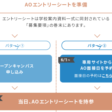
AOエントリーシートを準備
エントリーシートは
学校案内資料一式に同封されている
「募集要項」の巻末にあります。
パターン①
パターン②
6/1~
専用サイトか
ープン
キャンパス
AO面接日を予
申し込み
面接日の予約は
こち
当日、AOエントリーシートを持参