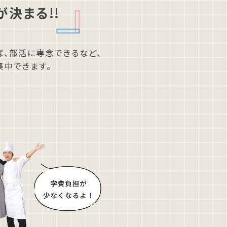
が
決まる!!
ば、
部活に専念できるなど、
集中できます。