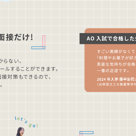
面接だけ!
からない、
ールすることができます。
⾯接対策もできるので、
。