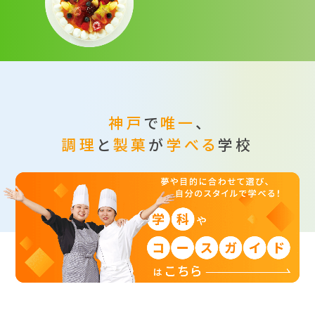
神戸
で
唯一
、
調理
と
製菓
が
学べる
学校