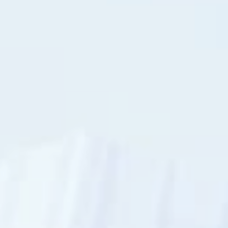
学校法人 育成学園の歩み
シ
エ
理事長メッセージ
の
専
門
学費・奨学金
学
本校独自の学費サポート制度
校
学費サポート
住まいサポート
学科紹介
調理学科
製菓学科
Wライセンスコース
（調理&製菓）
資格・就職
資格について