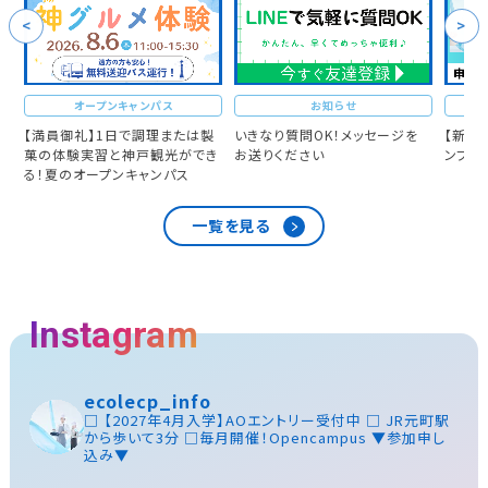
お知らせ
お知らせ
製
いきなり質問OK！メッセージを
【新高校3年生向け】学校案内パ
≪高校
き
お送りください
ンフレットが完成しました
路選び
一覧を見る
Instagram
ecolecp_info
□ 【2027年4月入学】AOエントリー受付中
□ JR元町駅
から歩いて3分
□毎月開催！Opencampus
▼参加申し
込み▼