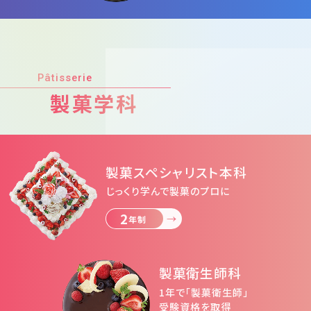
Pâtisserie
製菓学科
製菓スペシャリスト本科
じっくり学んで製菓のプロに
2
年制
製菓衛生師科
1年で「製菓衛⽣師」
受験資格を取得