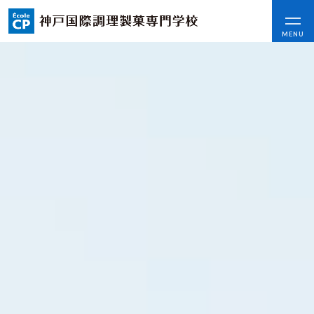
神
戸
CLOSE
MENU
国
際
調
理
コンセプト
製
可能性を応援する3つの特長
菓
ここから始まる私の未来
専
門
日本全国から集まる学生たち
学
校
École
入学情報
CP
AO入試
｜
指定校推薦入試
調
理
一般入試
師・
パ
テ
学校案内
ィ