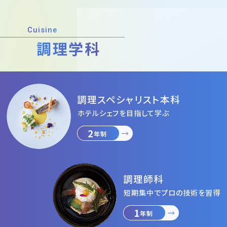
Cuisine
調理学科
調理スペシャ
リスト本科
ホテルシェフを⽬指して学ぶ
2
年制
調理師科
短期集中でプロの技術を習得
1
年制