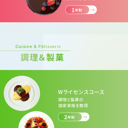
1
年制
Cuisine & Pâtisserie
調理＆製菓
Wライセンスコース
調理と製菓の
国家資格を取得
2
年制