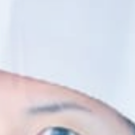
訪問者別
高校生の方へ
社会人・大学生・短大生の方へ
留学生の方へ(for Foreign Student)
卒業生の方へ・
各種証明書の申請について
企業担当者の方へ
保護者の方へ
ブログ
アクセス
職員採用情報