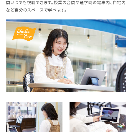
間いつでも視聴できます。授業の合間や通学時の電車内、自宅内
学校法人 育成学園の歩み
など自分のスペースで学べます。
理事長メッセージ
学費・奨学金
本校独自の学費サポート制度
学費サポート
住まいサポート
学科紹介
調理学科
製菓学科
Wライセンスコース
（調理&製菓）
資格・就職
資格について