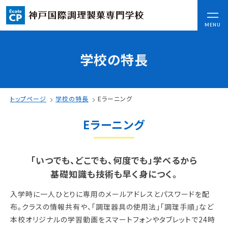
CLOSE
MENU
学校の特長
コンセプト
可能性を応援する3つの特長
ここから始まる私の未来
トップページ
学校の特長
Eラーニング
日本全国から集まる学生たち
Eラーニング
入学情報
AO入試
「いつでも、どこでも、何度でも」学べるから
指定校推薦入試
基礎知識も技術も早く⾝につく。
一般入試
入学時に一人ひとりに専用のメールアドレスとパスワードを配
布。クラスの情報共有や、「調理器具の使用法」「調理手順」など
学校案内
本校オリジナルの学習動画をスマートフォンやタブレットで24時