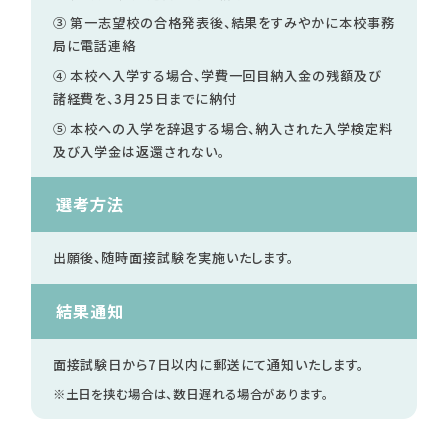
③ 第一志望校の合格発表後、結果をすみやかに本校事務
局に電話連絡
訪問者別
④ 本校へ入学する場合、学費一回目納入金の残額及び
高校生の方へ
諸経費を、3月25日までに納付
社会人・大学生・短大生の方へ
⑤ 本校への入学を辞退する場合、納入された入学検定料
留学生の方へ(for Foreign Student)
及び入学金は返還されない。
卒業生の方へ・
各種証明書の申請について
選考方法
企業担当者の方へ
保護者の方へ
出願後、随時面接試験を実施いたします。
結果通知
ブログ
面接試験日から7日以内に
郵送にて通知いたします。
アクセス
※土日を挟む場合は、数日遅れる場合があります。
職員採用情報