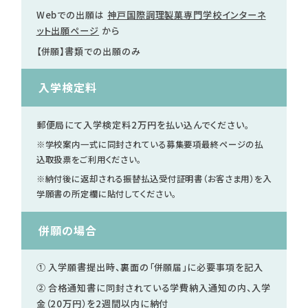
Webでの出願は
神戸国際調理製菓専門学校インターネ
就職について
ット出願ページ
から
内定者VOICE
【併願】書類での出願のみ
インターンシップ
活躍する卒業生
入学検定料
学校の特長
郵便局にて入学検定料2万円を
払い込んでください。
チャレンジプログラム
※学校案内一式に同封されている募集要項最終ページの払
フォローアップレッスン
込取扱票をご利用ください。
サマーチャレンジ実習
※納付後に返却される振替払込受付証明書（お客さま用）を入
Eラーニング
学願書の所定欄に貼付してください。
コンクールチャレンジ
海外研修
併願の場合
施設・設備紹介
先生紹介
① 入学願書提出時、裏面の「併願届」に必要事項を記入
キャンパスライフ
② 合格通知書に同封されている学費納入通知の内、入学
学生カフェ営業インフォメーション
金（20万円）を2週間以内に納付
コックコート紹介