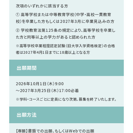
学校法人 育成学園の歩み
次項のいずれかに該当する方
理事長メッセージ
① 高等学校または中等教育学校（中学・高校一貫教育
校）を卒業した方もしくは2027年3月に卒業見込みの方
② 学校教育法第125条の規定により、高等学校を卒業し
学費・奨学金
た方と同等以上の学力があると認められた方
本校独自の学費サポート制度
※高等学校卒業程度認定試験（旧大学入学資格検定）の合格
学費サポート
者は2027年4月1日までに18歳以上となる方
住まいサポート
出願期間
学科紹介
調理学科
2026年10月1日（木）9:00
～2027年3月25日（木）17:00必着
製菓学科
Wライセンスコース
※学科・コースごとに定員になり次第、募集を終了いたします。
（調理&製菓）
出願方法
資格・就職
【専願】書類での出願、もしくはWebでの出願
資格について