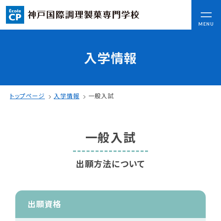
CLOSE
MENU
入学情報
コンセプト
可能性を応援する3つの特長
ここから始まる私の未来
トップページ
入学情報
一般入試
日本全国から集まる学生たち
一般入試
入学情報
AO入試
出願方法について
指定校推薦入試
一般入試
出願資格
学校案内