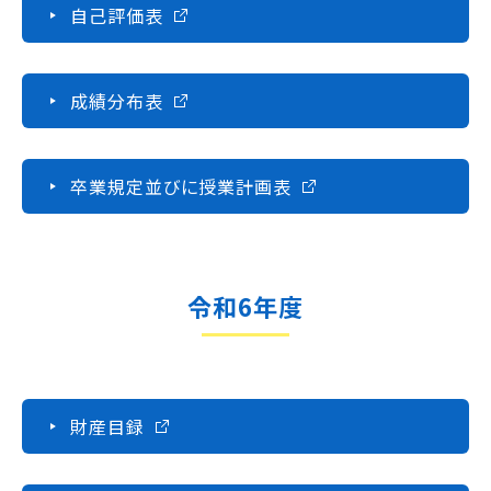
自己評価表
就職について
内定者VOICE
インターンシップ
成績分布表
活躍する卒業生
学校の特長
卒業規定並びに授業計画表
チャレンジプログラム
フォローアップレッスン
サマーチャレンジ実習
Eラーニング
令和6年度
コンクールチャレンジ
海外研修
施設・設備紹介
先生紹介
財産目録
キャンパスライフ
学生カフェ営業インフォメーション
コックコート紹介