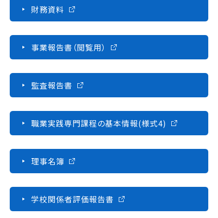
財務資料
訪問者別
高校生の方へ
事業報告書（閲覧用）
社会人・大学生・短大生の方へ
留学生の方へ(for Foreign Student)
卒業生の方へ・
監査報告書
各種証明書の申請について
企業担当者の方へ
保護者の方へ
職業実践専門課程の基本情報(様式4)
ブログ
理事名簿
アクセス
学校関係者評価報告書
職員採用情報