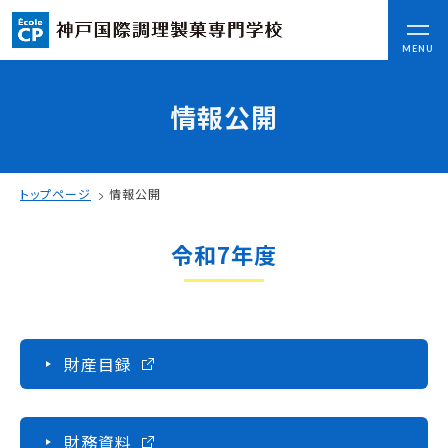
CLOSE
MENU
情報公開
コンセプト
可能性を応援する3つの特長
ここから始まる私の未来
トップページ
情報公開
日本全国から集まる学生たち
令和7年度
入学情報
AO入試
指定校推薦入試
一般入試
財産目録
学校案内
財務資料