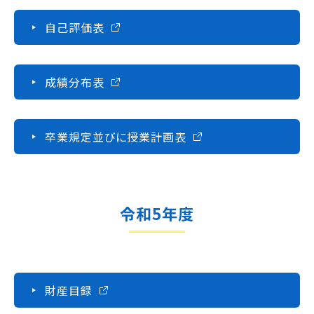
情報公開
自己評価表
よくあるご質問
成績分布表
お問い合わせ
卒業規定並びに授業計画表
令和5年度
財産目録