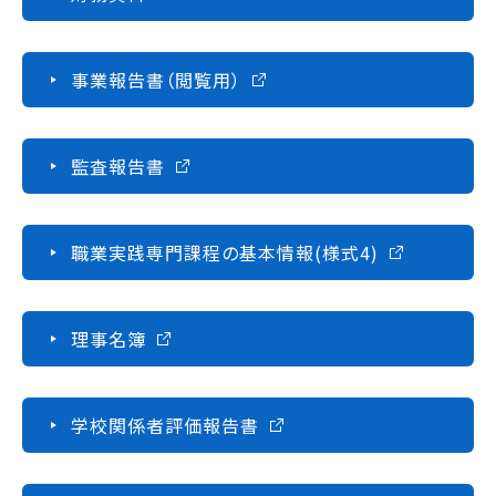
学校法人 育成学園の歩み
理事長メッセージ
事業報告書（閲覧用）
学費・奨学金
本校独自の学費サポート制度
監査報告書
学費サポート
住まいサポート
職業実践専門課程の基本情報(様式4)
学科紹介
調理学科
理事名簿
製菓学科
Wライセンスコース
（調理&製菓）
学校関係者評価報告書
資格・就職
資格について