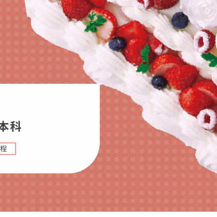
学生カフェ営業インフォメーション
コックコート紹介
訪問者別
高校生の方へ
社会人・大学生・短大生の方へ
留学生の方へ(for Foreign
Student)
本科
卒業生の方へ・
プ
各種証明書の申請について
程
生
企業担当者の方へ
保護者の方へ