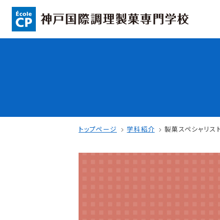
コンセプト
入学情報
可能性を応援する3つの特長
AO入試
ここから始まる私の未来
指定校推薦入
日本全国から集まる学生たち
一般入試
トップページ
学科紹介
製菓スペシャリス
学校案内
学費・奨学金
学校法人 育成学園の歩み
本校独自の学費