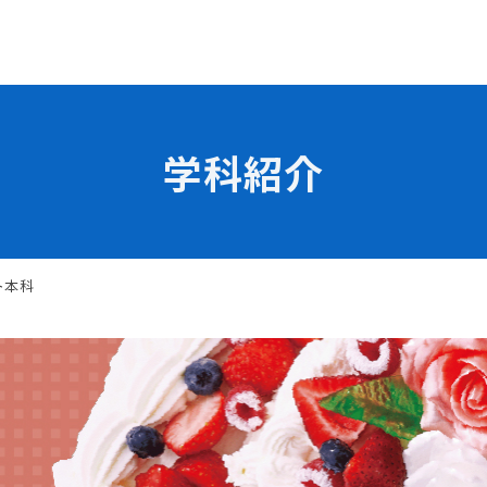
学科紹介
学校の特長
チャレンジプログラム
フォローアップレッスン
試
サマーチャレンジ実習
ト本科
Eラーニング
コンクールチャレンジ
海外研修
施設・設備紹介
先生紹介
サポート制度
キャンパスライフ