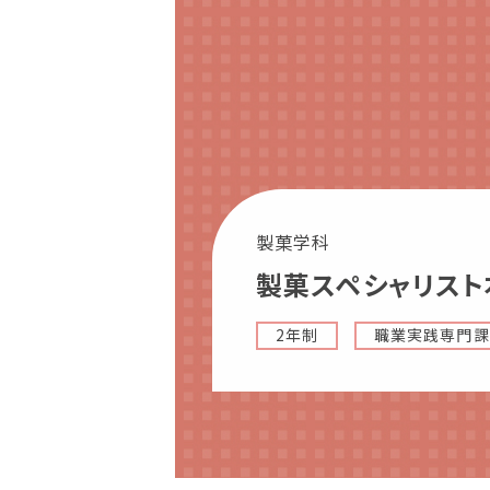
理事長メッセージ
学費サポート
住まいサポート
学科紹介
資格・就職
調理学科
資格について
製菓学科
製菓学科
就職について
製菓スペシャリスト
Wライセンスコース
内定者VOICE
（調理&製菓）
インターンシッ
2年制
職業実践専門課
活躍する卒業