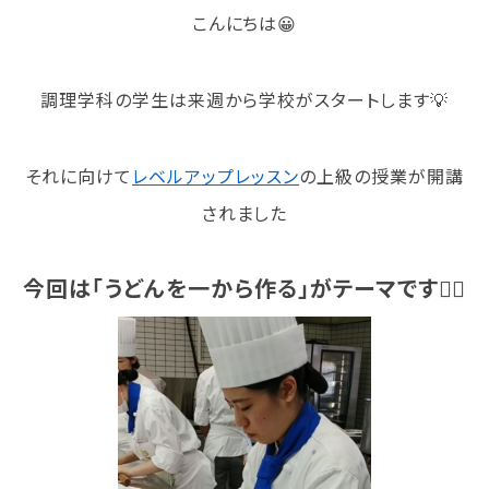
学校法人 育成学園の歩み
こんにちは😀
理事長メッセージ
調理学科の学生は来週から学校がスタートします💡
学費・奨学金
本校独自の学費サポート制度
それに向けて
学費サポート
レベルアップレッスン
の上級の授業が開講
住まいサポート
されました
学科紹介
今回は「うどんを一から作る」がテーマです🏋🏼
調理学科
製菓学科
Wライセンスコース
（調理&製菓）
資格・就職
資格について