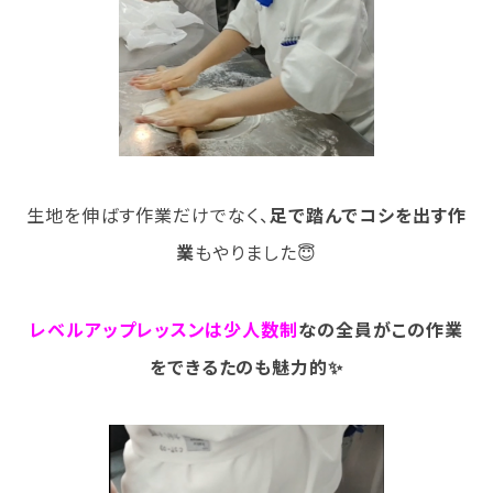
就職について
内定者VOICE
インターンシップ
活躍する卒業生
学校の特長
チャレンジプログラム
生地を伸ばす作業だけでなく、
足で踏んでコシを出す作
フォローアップレッスン
業
もやりました😇
サマーチャレンジ実習
Eラーニング
コンクールチャレンジ
レベルアップレッスンは少人数制
なの全員がこの作業
海外研修
をできるたのも魅力的✨
施設・設備紹介
先生紹介
キャンパスライフ
学生カフェ営業インフォメーション
コックコート紹介