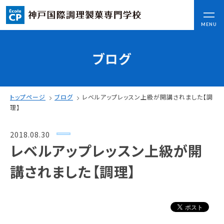
CLOSE
MENU
ブログ
コンセプト
可能性を応援する3つの特長
ここから始まる私の未来
トップページ
ブログ
レベルアップレッスン上級が開講されました【調
日本全国から集まる学生たち
理】
2018.08.30
入学情報
レベルアップレッスン上級が開
AO入試
講されました【調理】
指定校推薦入試
一般入試
学校案内