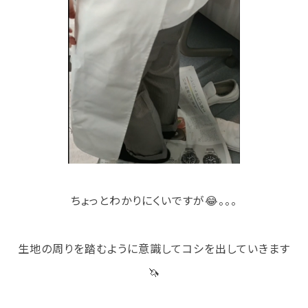
訪問者別
高校生の方へ
社会人・大学生・短大生の方へ
留学生の方へ(for Foreign Student)
卒業生の方へ・
各種証明書の申請について
企業担当者の方へ
保護者の方へ
ちょっとわかりにくいですが😂。。。
ブログ
生地の周りを踏むように意識してコシを出していきます
アクセス
🦄
職員採用情報