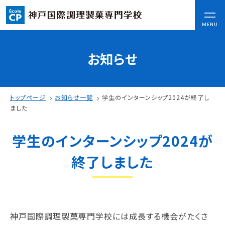
CLOSE
MENU
お知らせ
コンセプト
可能性を応援する3つの特長
ここから始まる私の未来
トップページ
お知らせ一覧
学生のインターンシップ2024が終了し
日本全国から集まる学生たち
ました
学生のインターンシップ2024が
入学情報
AO入試
終了しました
指定校推薦入試
一般入試
学校案内
神戸国際調理製菓専門学校には成長する機会がたくさ