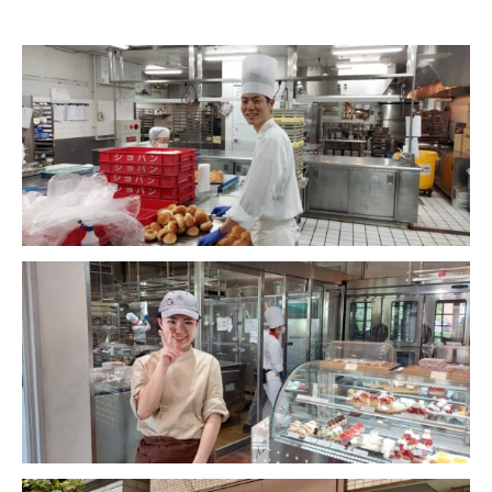
就職について
内定者VOICE
インターンシップ
活躍する卒業生
学校の特長
チャレンジプログラム
フォローアップレッスン
サマーチャレンジ実習
Eラーニング
コンクールチャレンジ
海外研修
施設・設備紹介
先生紹介
キャンパスライフ
学生カフェ営業インフォメーション
コックコート紹介