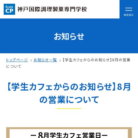
CLOSE
MENU
お知らせ
コンセプト
可能性を応援する3つの特長
ここから始まる私の未来
トップページ
お知らせ一覧
【学生カフェからのお知らせ】8月の営業
日本全国から集まる学生たち
について
【学生カフェからのお知らせ】8月
入学情報
AO入試
の営業について
指定校推薦入試
一般入試
学校案内