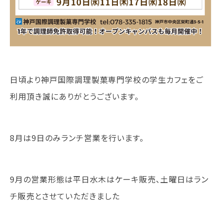
就職について
内定者VOICE
インターンシップ
活躍する卒業生
日頃より神戸国際調理製菓専門学校の学生カフェをご
学校の特長
チャレンジプログラム
利用頂き誠にありがとうございます。
フォローアップレッスン
サマーチャレンジ実習
Eラーニング
8月は9日のみランチ営業を行います。
コンクールチャレンジ
海外研修
施設・設備紹介
9月の営業形態は平日水木はケーキ販売、土曜日はラン
先生紹介
キャンパスライフ
チ販売とさせていただきました
学生カフェ営業インフォメーション
コックコート紹介