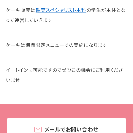
ケーキ販売は
製菓スペシャリスト本科
の学生が主体とな
訪問者別
って運営していきます
高校生の方へ
社会人・大学生・短大生の方へ
留学生の方へ(for Foreign Student)
ケーキは期間限定メニューでの実施になります
卒業生の方へ・
各種証明書の申請について
企業担当者の方へ
イートインも可能ですのでぜひこの機会にご利用くださ
保護者の方へ
いませ
ブログ
アクセス
職員採用情報
メールでお問い合わせ