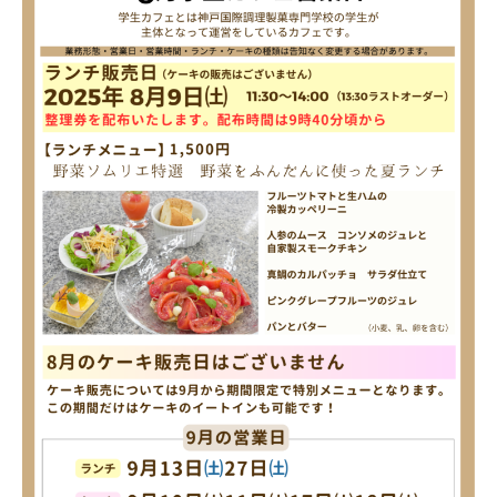
学校法人 育成学園の歩み
理事長メッセージ
学費・奨学金
本校独自の学費サポート制度
学費サポート
住まいサポート
学科紹介
調理学科
製菓学科
Wライセンスコース
（調理&製菓）
資格・就職
資格について