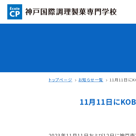
コンセプト
入学情報
可能性を応援する3つの特長
AO入試
ここから始まる私の未来
指定校推薦入
日本全国から集まる学生たち
一般入試
トップページ
お知らせ一覧
11月11日に
11月11日にK
学校案内
学費・奨学金
学校法人 育成学園の歩み
本校独自の学費
2023年11月11日および12日に神