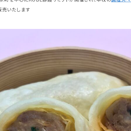
学生カフェ営業インフォメーション
販売いたします
コックコート紹介
訪問者別
高校生の方へ
社会人・大学生・短大生の方へ
留学生の方へ(for Foreign
Student)
卒業生の方へ・
プ
各種証明書の申請について
生
企業担当者の方へ
保護者の方へ