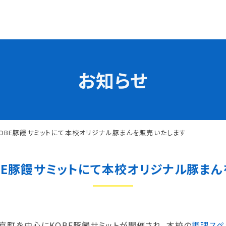
お知らせ
学校の特長
チャレンジプログラム
フォローアップレッスン
試
サマーチャレンジ実習
KOBE豚饅サミットにて本校オリジナル豚まんを販売いたします
Eラーニング
コンクールチャレンジ
OBE豚饅サミットにて本校オリジナル豚ま
海外研修
施設・設備紹介
先生紹介
サポート制度
キャンパスライフ
戸南京町を中心にKOBE豚饅サミットが開催され、本校の
調理スペ