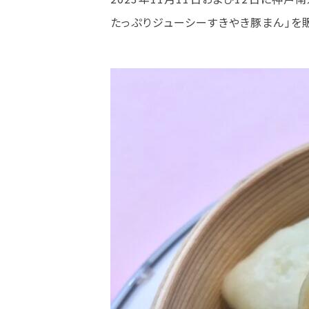
理事長メッセージ
学費サポート
たっぷりジューシーすきやき豚まん」を
住まいサポート
学科紹介
資格・就職
調理学科
資格について
製菓学科
就職について
Wライセンスコース
内定者VOICE
（調理&製菓）
インターンシッ
活躍する卒業