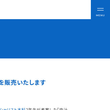
CLOSE
MENU
ブログ
アクセス
職員採用情報
んを販売いたします
情報公開
よくあるご質問
お問い合わせ
シャリスト本科
2年生が考案した『肉汁