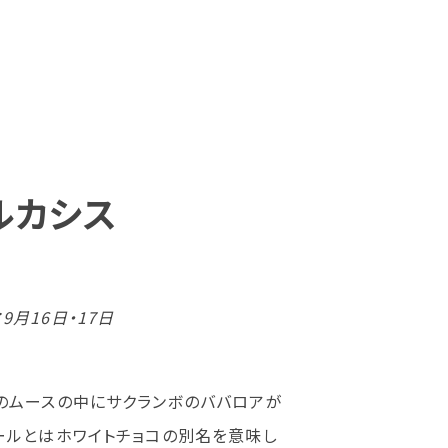
ルカシス
月16日・17日
のムースの中にサクランボのババロアが
ールとはホワイトチョコの別名を意味し