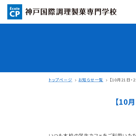
コンセプト
入学情報
可能性を応援する3つの特長
AO入試
ここから始まる私の未来
指定校推薦入
日本全国から集まる学生たち
一般入試
トップページ
お知らせ一覧
【10月21日
【10
学校案内
学費・奨学金
学校法人 育成学園の歩み
本校独自の学費
いつも本校の学生カフェをご利用いただ