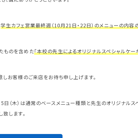
学生カフェ営業インフォメーション
コックコート紹介
、
学生カフェ営業最終週（10月21日・22日）のメニューの内容
訪問者別
たものを含めた
「本校の先生によるオリジナルスペシャルケー
高校生の方へ
社会人・大学生・短大生の方へ
留学生の方へ(for Foreign
意しお客様のご来店をお待ち申し上げます。
Student)
卒業生の方へ・
プ
各種証明書の申請について
生
企業担当者の方へ
（水）、15日（木）は通常のベースメニュー種類と先生のオリジナ
保護者の方へ
し致します。