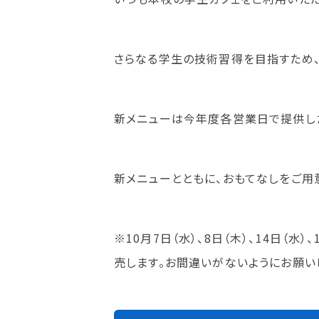
理事長メッセージ
学費サポート
住まいサポート
さらなる学生の技術習得を目指すため
新メニューは今年度各営業日で提供し
学科紹介
資格・就職
調理学科
資格について
製菓学科
就職について
新メニューとともに、おもてなしをご用
Wライセンスコース
内定者VOICE
（調理&製菓）
インターンシッ
活躍する卒業
※10月7日（水）、8日（木）、14日
売します。お間違いがないようにお願い