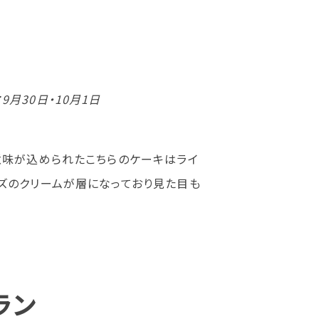
月30日・10月1日
意味が込められたこちらのケーキはライ
ズのクリームが層になっており見た目も
ラン