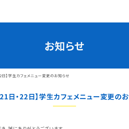
お知らせ
学校の特長
チャレンジプログラム
フォローアップレッスン
試
サマーチャレンジ実習
・22日】学生カフェメニュー変更のお知らせ
Eラーニング
コンクールチャレンジ
月21日・22日】学生カフェメニュー変更の
海外研修
施設・設備紹介
先生紹介
サポート制度
キャンパスライフ
き、誠にありがとうございます。