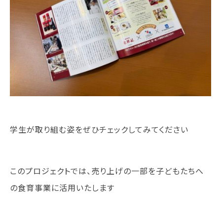
訪問者別
高校生の方へ
社会人・大学生・短大生の方へ
留学生の方へ(for Foreign Student)
卒業生の方へ・
各種証明書の申請について
企業担当者の方へ
保護者の方へ
学生が取り組む姿をぜひチェックしてみてください
ブログ
このプロジェクトでは、売り上げの一部を子どもたちへ
アクセス
の食育事業に活用いたします
職員採用情報