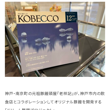
学校法人 育成学園の歩み
理事長メッセージ
学費・奨学金
本校独自の学費サポート制度
学費サポート
住まいサポート
学科紹介
調理学科
製菓学科
Wライセンスコース
（調理&製菓）
神戸・南京町の元祖豚饅頭屋『老祥記』が、神戸市内の飲
食店とコラボレーションしてオリジナル豚饅を開発する
資格・就職
資格について