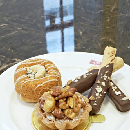
学生カフェ営業インフォメーション
コックコート紹介
訪問者別
高校生の方へ
社会人・大学生・短大生の方へ
留学生の方へ(for Foreign
Student)
卒業生の方へ・
プ
各種証明書の申請について
生
企業担当者の方へ
保護者の方へ