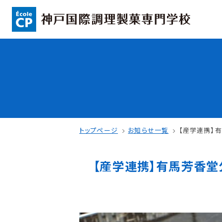
コンセプト
入学情報
可能性を応援する3つの特長
AO入試
ここから始まる私の未来
指定校推薦入
日本全国から集まる学生たち
一般入試
トップページ
お知らせ一覧
【産学連携】
【産学連携】有馬芳香堂
学校案内
学費・奨学金
学校法人 育成学園の歩み
本校独自の学費