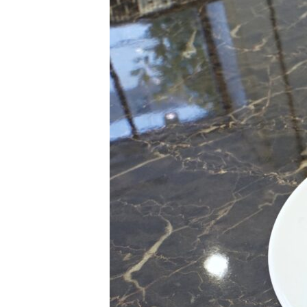
理事長メッセージ
学費サポート
住まいサポート
学科紹介
資格・就職
調理学科
資格について
製菓学科
就職について
Wライセンスコース
内定者VOICE
（調理&製菓）
インターンシッ
活躍する卒業