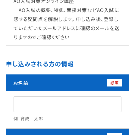
AO入試対策オンライン講座
学校法人 育成学園の歩み
｜AO入試の概要、特典、面接対策などAO入試に
理事長メッセージ
感する疑問点を解説します。
申し込み後、登録し
ていただいたメールアドレスに確認のメールを送
学費・奨学金
りますのでご確認ください
本校独自の学費サポート制度
学費サポート
住まいサポート
申し込みされる方の情報
学科紹介
お名前
必須
調理学科
製菓学科
Wライセンスコース
（調理&製菓）
例：育成 太郎
資格・就職
資格について