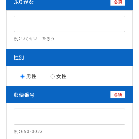
ふりがな
必須
就職について
内定者VOICE
インターンシップ
活躍する卒業生
例：いくせい たろう
学校の特長
性別
チャレンジプログラム
フォローアップレッスン
男性
女性
サマーチャレンジ実習
Eラーニング
コンクールチャレンジ
郵便番号
必須
海外研修
施設・設備紹介
先生紹介
キャンパスライフ
学生カフェ営業インフォメーション
例：650-0023
コックコート紹介