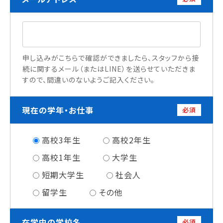
情報公開
よくあるご質問
申し込みがこちらで確認ができましたら、スタッフから接
お問い合わせ
続に関するメール（またはLINE）を送らせていただきま
すので、間違いのないようご記入ください。
現在の学年・お仕事
必須
高校3年生
高校2年生
高校1年生
大学生
短期大学生
社会人
留学生
その他
在学中の学校名
必須