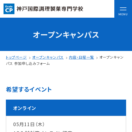
CLOSE
MENU
オープンキャンパス
コンセプト
可能性を応援する3つの特長
ここから始まる私の未来
トップページ
オープンキャンパス
内容・日程一覧
オープンキャン
日本全国から集まる学生たち
パス 参加申し込みフォーム
入学情報
希望するイベント
AO入試
指定校推薦入試
一般入試
オンライン
05月11日（木）
学校案内