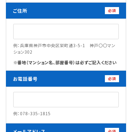
ご住所
必須
訪問者別
高校生の方へ
社会人・大学生・短大生の方へ
留学生の方へ(for Foreign Student)
例：兵庫県神戸市中央区栄町通3-5-1 神戸〇〇マン
卒業生の方へ・
ション302
各種証明書の申請について
番地（マンション名、部屋番号）は必ずご記入ください
企業担当者の方へ
保護者の方へ
お電話番号
必須
ブログ
アクセス
例：078-335-1815
職員採用情報
メールアドレス
必須