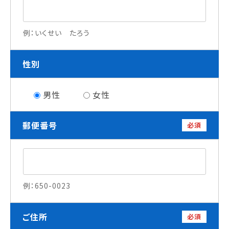
就職について
内定者VOICE
例：いくせい たろう
インターンシップ
活躍する卒業生
性別
学校の特長
男性
女性
チャレンジプログラム
フォローアップレッスン
郵便番号
サマーチャレンジ実習
必須
Eラーニング
コンクールチャレンジ
海外研修
施設・設備紹介
例：650-0023
先生紹介
キャンパスライフ
学生カフェ営業インフォメーション
ご住所
必須
コックコート紹介