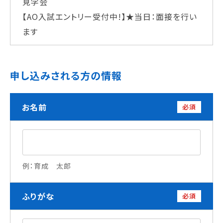
見学会
学校法人 育成学園の歩み
【AO入試エントリー受付中!】★当日：面接を行い
理事長メッセージ
ます
学費・奨学金
本校独自の学費サポート制度
申し込みされる方の情報
学費サポート
住まいサポート
お名前
必須
学科紹介
調理学科
製菓学科
Wライセンスコース
例：育成 太郎
（調理&製菓）
ふりがな
必須
資格・就職
資格について