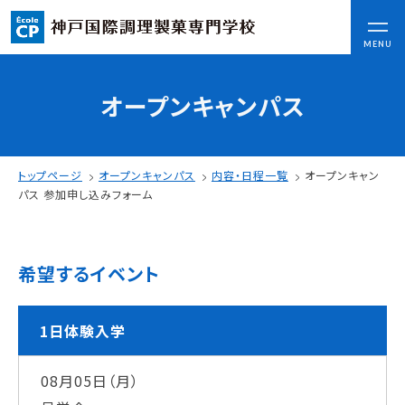
CLOSE
MENU
オープンキャンパス
コンセプト
可能性を応援する3つの特長
ここから始まる私の未来
トップページ
オープンキャンパス
内容・日程一覧
オープンキャン
日本全国から集まる学生たち
パス 参加申し込みフォーム
入学情報
希望するイベント
AO入試
指定校推薦入試
一般入試
1日体験入学
08月05日（月）
学校案内