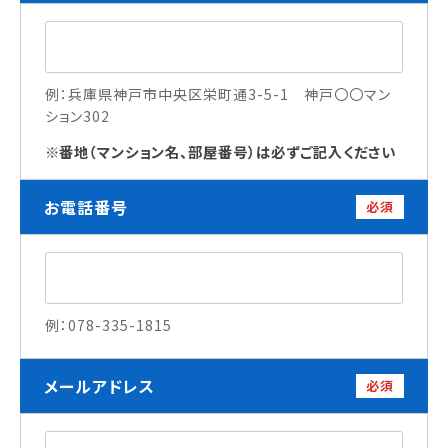
訪問者別
高校生の方へ
例：兵庫県神戸市中央区栄町通3-5-1 神戸〇〇マン
ション302
社会人・大学生・短大生の方へ
留学生の方へ(for Foreign Student)
番地（マンション名、部屋番号）は必ずご記入ください
卒業生の方へ・
各種証明書の申請について
お電話番号
必須
企業担当者の方へ
保護者の方へ
例：078-335-1815
ブログ
アクセス
メールアドレス
必須
職員採用情報