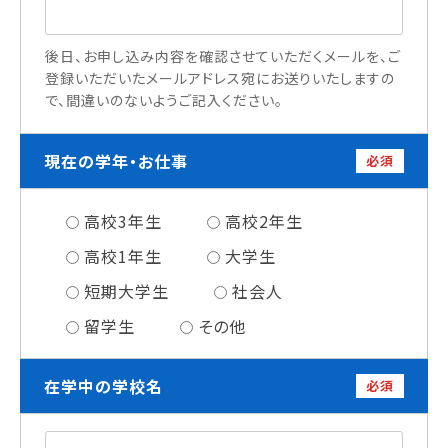
情報公開
後日、お申し込み内容を確認させていただくメールを、ご
よくあるご質問
登録いただいたメールアドレス宛にお送りいたしますの
で、間違いのないようご記入ください。
お問い合わせ
現在の学年・お仕事
必須
高校3年生
高校2年生
高校1年生
大学生
短期大学生
社会人
留学生
その他
在学中の学校名
必須