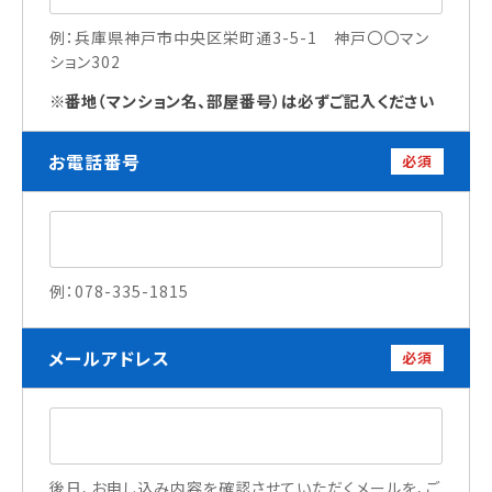
例：兵庫県神戸市中央区栄町通3-5-1 神戸〇〇マン
ション302
訪問者別
番地（マンション名、部屋番号）は必ずご記入ください
高校生の方へ
社会人・大学生・短大生の方へ
留学生の方へ(for Foreign Student)
お電話番号
必須
卒業生の方へ・
各種証明書の申請について
企業担当者の方へ
保護者の方へ
例：078-335-1815
メールアドレス
ブログ
必須
アクセス
職員採用情報
後日、お申し込み内容を確認させていただくメールを、ご