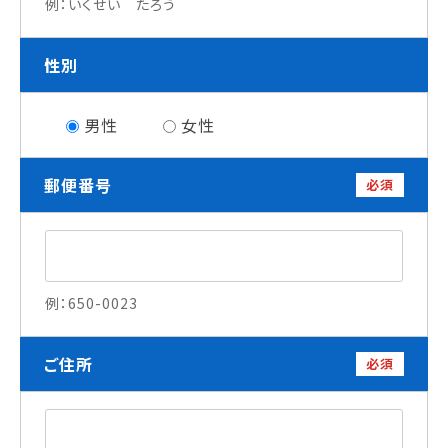
例：いくせい たろう
就職について
内定者VOICE
性別
インターンシップ
活躍する卒業生
男性
女性
学校の特長
郵便番号
必須
チャレンジプログラム
フォローアップレッスン
サマーチャレンジ実習
Eラーニング
コンクールチャレンジ
例：650-0023
海外研修
施設・設備紹介
ご住所
必須
先生紹介
キャンパスライフ
学生カフェ営業インフォメーション
コックコート紹介