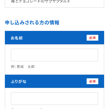
苺とチョコレートのサクサクタルト
学校法人 育成学園の歩み
理事長メッセージ
申し込みされる方の情報
学費・奨学金
本校独自の学費サポート制度
お名前
必須
学費サポート
住まいサポート
学科紹介
例：育成 太郎
調理学科
製菓学科
Wライセンスコース
ふりがな
必須
（調理&製菓）
資格・就職
資格について