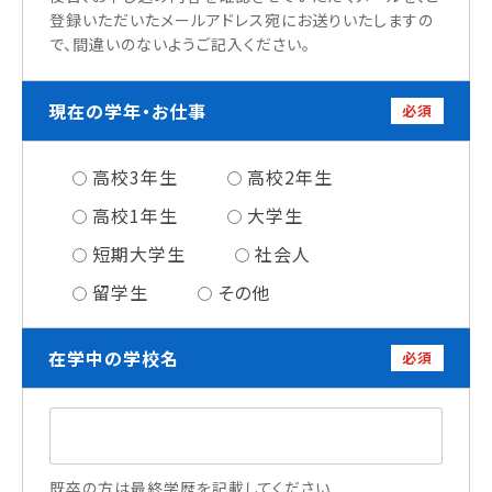
登録いただいたメールアドレス宛にお送りいたしますの
情報公開
で、間違いのないようご記入ください。
よくあるご質問
現在の学年・お仕事
必須
お問い合わせ
高校3年生
高校2年生
高校1年生
大学生
短期大学生
社会人
留学生
その他
在学中の学校名
必須
既卒の方は最終学歴を記載してください