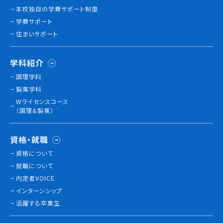
本校独⾃の学費サポート制度
学費サポート
住まいサポート
学科紹介
調理学科
製菓学科
Wライセンスコース
（調理&製菓）
資格・就職
資格について
就職について
内定者VOICE
インターンシップ
活躍する卒業生