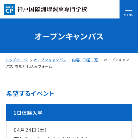
CLOSE
MENU
オープンキャンパス
コンセプト
可能性を応援する3つの特長
ここから始まる私の未来
トップページ
オープンキャンパス
内容・日程一覧
オープンキャン
日本全国から集まる学生たち
パス 参加申し込みフォーム
入学情報
希望するイベント
AO入試
指定校推薦入試
一般入試
1日体験入学
04月24日（土）
学校案内