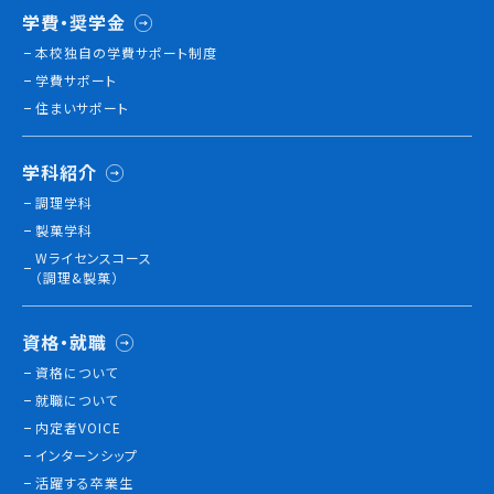
学費・奨学金
本校独⾃の学費サポート制度
学費サポート
住まいサポート
学科紹介
調理学科
製菓学科
Wライセンスコース
（調理&製菓）
資格・就職
資格について
就職について
内定者VOICE
インターンシップ
活躍する卒業生