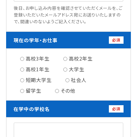
情報公開
後日、お申し込み内容を確認させていただくメールを、ご
登録いただいたメールアドレス宛にお送りいたしますの
で、間違いのないようご記入ください。
よくあるご質問
お問い合わせ
現在の学年・お仕事
必須
高校3年生
高校2年生
高校1年生
大学生
短期大学生
社会人
留学生
その他
在学中の学校名
必須