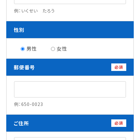
就職について
例：いくせい たろう
内定者VOICE
インターンシップ
性別
活躍する卒業生
男性
女性
学校の特長
チャレンジプログラム
郵便番号
必須
フォローアップレッスン
サマーチャレンジ実習
Eラーニング
コンクールチャレンジ
海外研修
例：650-0023
施設・設備紹介
先生紹介
ご住所
キャンパスライフ
必須
学生カフェ営業インフォメーション
コックコート紹介