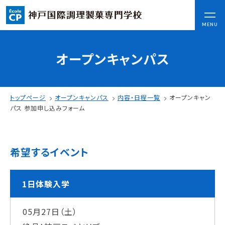
CLOSE
MENU
オープンキャンパス
コンセプト
可能性を応援する3つの特長
ここから始まる私の未来
トップページ
オープンキャンパス
内容・日程一覧
オープンキャン
日本全国から集まる学生たち
パス 参加申し込みフォーム
入学情報
希望するイベント
AO入試
指定校推薦入試
一般入試
1日体験入学
05月27日（土）
学校案内