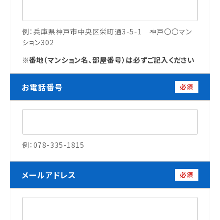
訪問者別
例：兵庫県神戸市中央区栄町通3-5-1 神戸〇〇マン
ション302
高校生の方へ
社会人・大学生・短大生の方へ
番地（マンション名、部屋番号）は必ずご記入ください
留学生の方へ(for Foreign Student)
卒業生の方へ・
お電話番号
必須
各種証明書の申請について
企業担当者の方へ
保護者の方へ
例：078-335-1815
ブログ
メールアドレス
必須
アクセス
職員採用情報