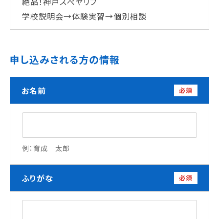
絶品！神戸スぺヤリブ
学校法人 育成学園の歩み
学校説明会→体験実習→個別相談
理事長メッセージ
学費・奨学金
申し込みされる方の情報
本校独自の学費サポート制度
学費サポート
お名前
住まいサポート
必須
学科紹介
調理学科
例：育成 太郎
製菓学科
Wライセンスコース
（調理&製菓）
ふりがな
必須
資格・就職
資格について