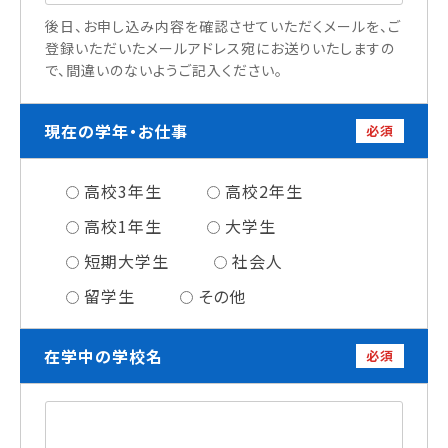
情報公開
後日、お申し込み内容を確認させていただくメールを、ご
登録いただいたメールアドレス宛にお送りいたしますの
で、間違いのないようご記入ください。
よくあるご質問
お問い合わせ
現在の学年・お仕事
必須
高校3年生
高校2年生
高校1年生
大学生
短期大学生
社会人
留学生
その他
在学中の学校名
必須