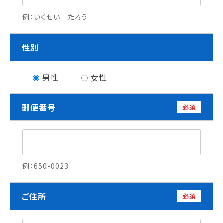
就職について
例：いくせい たろう
内定者VOICE
インターンシップ
性別
活躍する卒業生
男性
女性
学校の特長
チャレンジプログラム
郵便番号
必須
フォローアップレッスン
サマーチャレンジ実習
Eラーニング
コンクールチャレンジ
海外研修
例：650-0023
施設・設備紹介
先生紹介
ご住所
キャンパスライフ
必須
学生カフェ営業インフォメーション
コックコート紹介