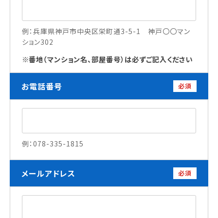
訪問者別
例：兵庫県神戸市中央区栄町通3-5-1 神戸〇〇マン
ション302
高校生の方へ
社会人・大学生・短大生の方へ
番地（マンション名、部屋番号）は必ずご記入ください
留学生の方へ(for Foreign Student)
卒業生の方へ・
お電話番号
必須
各種証明書の申請について
企業担当者の方へ
保護者の方へ
例：078-335-1815
ブログ
メールアドレス
必須
アクセス
職員採用情報