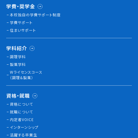
学費・奨学金
本校独⾃の学費サポート制度
学費サポート
住まいサポート
学科紹介
調理学科
製菓学科
Wライセンスコース
（調理&製菓）
資格・就職
資格について
就職について
内定者VOICE
インターンシップ
活躍する卒業生