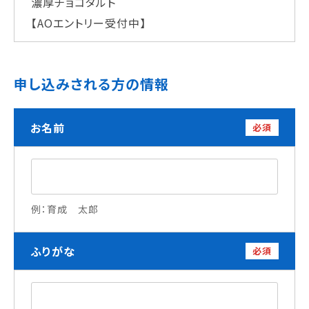
濃厚チョコタルト
学校法人 育成学園の歩み
【AOエントリー受付中】
理事長メッセージ
学費・奨学金
申し込みされる方の情報
本校独自の学費サポート制度
学費サポート
お名前
住まいサポート
必須
学科紹介
調理学科
例：育成 太郎
製菓学科
Wライセンスコース
（調理&製菓）
ふりがな
必須
資格・就職
資格について