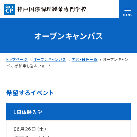
CLOSE
MENU
オープンキャンパス
コンセプト
可能性を応援する3つの特長
ここから始まる私の未来
トップページ
オープンキャンパス
内容・日程一覧
オープンキャン
日本全国から集まる学生たち
パス 参加申し込みフォーム
入学情報
希望するイベント
AO入試
指定校推薦入試
一般入試
1日体験入学
06月26日（土）
学校案内