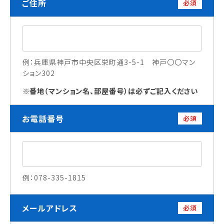
ご住所
必須
訪問者別
高校生の方へ
社会人・大学生・短大生の方へ
例：兵庫県神戸市中央区栄町通3-5-1 神戸〇〇マン
留学生の方へ(for Foreign Student)
ション302
卒業生の方へ・
番地（マンション名、部屋番号）は必ずご記入ください
各種証明書の申請について
企業担当者の方へ
お電話番号
保護者の方へ
必須
ブログ
例：078-335-1815
アクセス
メールアドレス
必須
職員採用情報