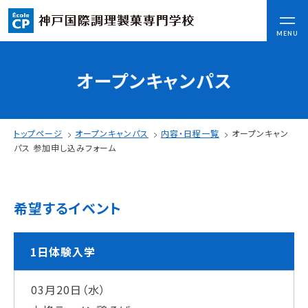
CLOSE
MENU
オープンキャンパス
コンセプト
可能性を応援する3つの特長
ここから始まる私の未来
トップページ
オープンキャンパス
内容・日程一覧
オープンキャン
日本全国から集まる学生たち
パス 参加申し込みフォーム
入学情報
希望するイベント
AO入試
指定校推薦入試
一般入試
1日体験入学
03月20日（水）
学校案内