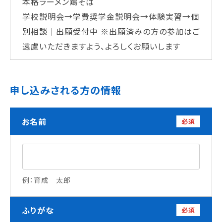
本格ラーメン鶏そば
学校法人 育成学園の歩み
学校説明会→学費奨学金説明会→体験実習→個
理事長メッセージ
別相談｜出願受付中
※出願済みの方の参加はご
遠慮いただきますよう、よろしくお願いします
学費・奨学金
本校独自の学費サポート制度
学費サポート
申し込みされる方の情報
住まいサポート
お名前
必須
学科紹介
調理学科
製菓学科
Wライセンスコース
（調理&製菓）
例：育成 太郎
資格・就職
ふりがな
必須
資格について