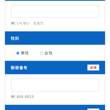
就職について
内定者VOICE
インターンシップ
例：いくせい たろう
活躍する卒業生
性別
学校の特長
チャレンジプログラム
男性
女性
フォローアップレッスン
サマーチャレンジ実習
Eラーニング
郵便番号
必須
コンクールチャレンジ
海外研修
施設・設備紹介
先生紹介
例：650-0023
キャンパスライフ
学生カフェ営業インフォメーション
コックコート紹介