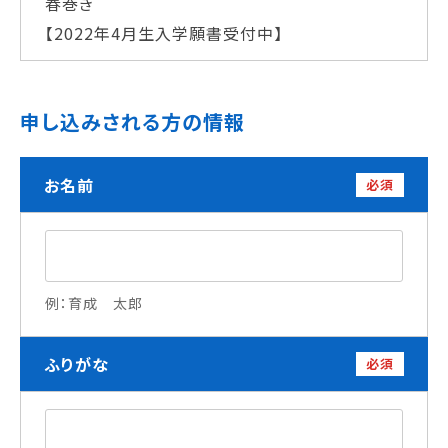
春巻き
学校法人 育成学園の歩み
【2022年4月生入学願書受付中】
理事長メッセージ
学費・奨学金
申し込みされる方の情報
本校独自の学費サポート制度
学費サポート
お名前
住まいサポート
必須
学科紹介
調理学科
例：育成 太郎
製菓学科
Wライセンスコース
（調理&製菓）
ふりがな
必須
資格・就職
資格について