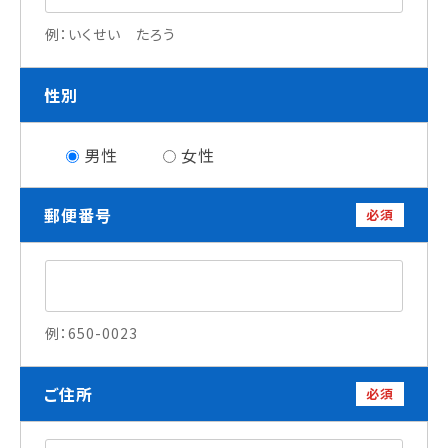
就職について
例：いくせい たろう
内定者VOICE
インターンシップ
性別
活躍する卒業生
男性
女性
学校の特長
チャレンジプログラム
郵便番号
必須
フォローアップレッスン
サマーチャレンジ実習
Eラーニング
コンクールチャレンジ
海外研修
例：650-0023
施設・設備紹介
先生紹介
ご住所
キャンパスライフ
必須
学生カフェ営業インフォメーション
コックコート紹介