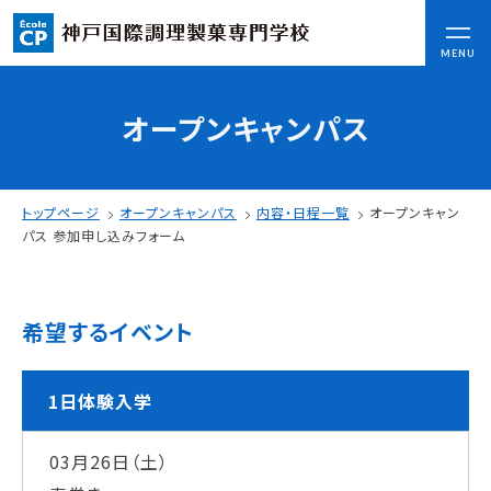
CLOSE
MENU
オープンキャンパス
コンセプト
可能性を応援する3つの特長
ここから始まる私の未来
トップページ
オープンキャンパス
内容・日程一覧
オープンキャン
日本全国から集まる学生たち
パス 参加申し込みフォーム
入学情報
希望するイベント
AO入試
指定校推薦入試
一般入試
1日体験入学
03月26日（土）
学校案内