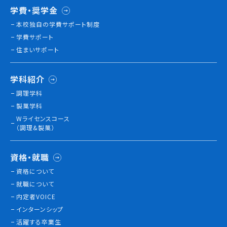
学費・奨学金
本校独⾃の学費サポート制度
学費サポート
住まいサポート
学科紹介
調理学科
製菓学科
Wライセンスコース
（調理&製菓）
資格・就職
資格について
就職について
内定者VOICE
インターンシップ
活躍する卒業生