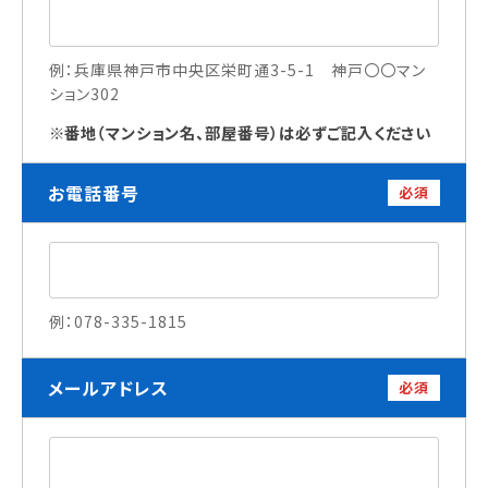
訪問者別
例：兵庫県神戸市中央区栄町通3-5-1 神戸〇〇マン
ション302
高校生の方へ
社会人・大学生・短大生の方へ
番地（マンション名、部屋番号）は必ずご記入ください
留学生の方へ(for Foreign Student)
卒業生の方へ・
お電話番号
必須
各種証明書の申請について
企業担当者の方へ
保護者の方へ
例：078-335-1815
ブログ
メールアドレス
必須
アクセス
職員採用情報