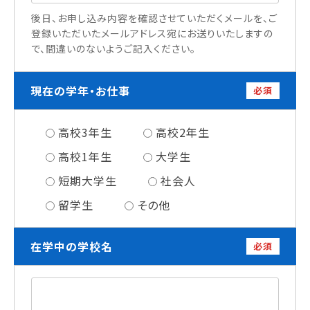
情報公開
後日、お申し込み内容を確認させていただくメールを、ご
登録いただいたメールアドレス宛にお送りいたしますの
で、間違いのないようご記入ください。
よくあるご質問
お問い合わせ
現在の学年・お仕事
必須
高校3年生
高校2年生
高校1年生
大学生
短期大学生
社会人
留学生
その他
在学中の学校名
必須