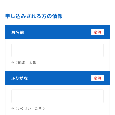
学校法人 育成学園の歩み
理事長メッセージ
申し込みされる方の情報
学費・奨学金
お名前
必須
本校独自の学費サポート制度
学費サポート
住まいサポート
例：育成 太郎
学科紹介
調理学科
ふりがな
必須
製菓学科
Wライセンスコース
（調理&製菓）
資格・就職
例：いくせい たろう
資格について