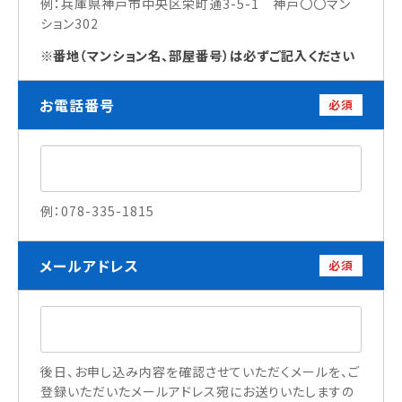
例：兵庫県神戸市中央区栄町通3-5-1 神戸〇〇マン
ション302
番地（マンション名、部屋番号）は必ずご記入ください
訪問者別
高校生の方へ
お電話番号
必須
社会人・大学生・短大生の方へ
留学生の方へ(for Foreign Student)
卒業生の方へ・
各種証明書の申請について
企業担当者の方へ
例：078-335-1815
保護者の方へ
メールアドレス
必須
ブログ
アクセス
後日、お申し込み内容を確認させていただくメールを、ご
職員採用情報
登録いただいたメールアドレス宛にお送りいたしますの