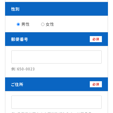
就職について
性別
内定者VOICE
インターンシップ
男性
女性
活躍する卒業生
郵便番号
必須
学校の特長
チャレンジプログラム
フォローアップレッスン
サマーチャレンジ実習
Eラーニング
例：650-0023
コンクールチャレンジ
海外研修
ご住所
必須
施設・設備紹介
先生紹介
キャンパスライフ
学生カフェ営業インフォメーション
コックコート紹介