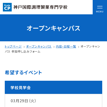
CLOSE
MENU
オープンキャンパス
コンセプト
可能性を応援する3つの特長
ここから始まる私の未来
トップページ
オープンキャンパス
内容・日程一覧
オープンキャン
日本全国から集まる学生たち
パス 参加申し込みフォーム
入学情報
希望するイベント
AO入試
指定校推薦入試
一般入試
学校見学会
03月29日（火）
学校案内