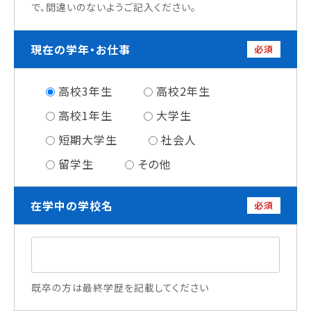
で、間違いのないようご記入ください。
情報公開
現在の学年・お仕事
よくあるご質問
必須
お問い合わせ
高校3年生
高校2年生
高校1年生
大学生
短期大学生
社会人
留学生
その他
在学中の学校名
必須
既卒の方は最終学歴を記載してください