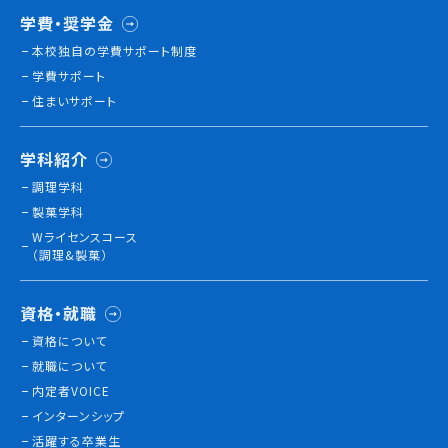
学費・奨学金
本校独⾃の学費サポート制度
学費サポート
住まいサポート
学科紹介
調理学科
製菓学科
Wライセンスコース
（調理&製菓）
資格・就職
資格について
就職について
内定者VOICE
インターンシップ
活躍する卒業生