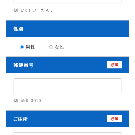
就職について
例：いくせい たろう
内定者VOICE
インターンシップ
性別
活躍する卒業生
男性
女性
学校の特長
チャレンジプログラム
郵便番号
必須
フォローアップレッスン
サマーチャレンジ実習
Eラーニング
コンクールチャレンジ
海外研修
例：650-0023
施設・設備紹介
先生紹介
ご住所
キャンパスライフ
必須
学生カフェ営業インフォメーション
コックコート紹介