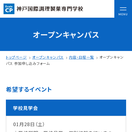
CLOSE
MENU
オープンキャンパス
コンセプト
可能性を応援する3つの特長
ここから始まる私の未来
トップページ
オープンキャンパス
内容・日程一覧
オープンキャン
日本全国から集まる学生たち
パス 参加申し込みフォーム
入学情報
希望するイベント
AO入試
指定校推薦入試
一般入試
学校見学会
01月28日（土）
学校案内