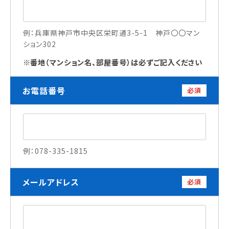
訪問者別
例：兵庫県神戸市中央区栄町通3-5-1 神戸〇〇マン
ション302
高校生の方へ
社会人・大学生・短大生の方へ
番地（マンション名、部屋番号）は必ずご記入ください
留学生の方へ(for Foreign Student)
卒業生の方へ・
お電話番号
必須
各種証明書の申請について
企業担当者の方へ
保護者の方へ
例：078-335-1815
ブログ
メールアドレス
必須
アクセス
職員採用情報