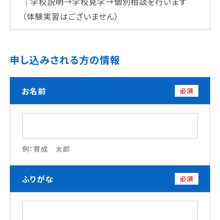
｜学校説明→学校見学→個別相談を行います
学校法人 育成学園の歩み
（体験実習はございません）
理事長メッセージ
学費・奨学金
申し込みされる方の情報
本校独自の学費サポート制度
学費サポート
お名前
住まいサポート
必須
学科紹介
調理学科
例：育成 太郎
製菓学科
Wライセンスコース
（調理&製菓）
ふりがな
必須
資格・就職
資格について