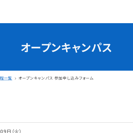
オープンキャンパス
学校の特長
チャレンジプログラム
フォローアップレッスン
試
サマーチャレンジ実習
日程一覧
オープンキャンパス 参加申し込みフォーム
Eラーニング
コンクールチャレンジ
海外研修
施設・設備紹介
先生紹介
サポート制度
キャンパスライフ
月09日（火）