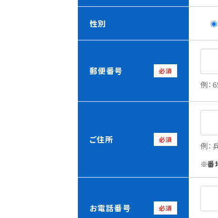
性別
郵便番号
必須
例：6
ご住所
必須
例：
番
お電話番号
必須