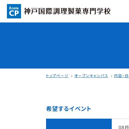
コンセプト
入学情報
可能性を応援する3つの特長
AO入試
ここから始まる私の未来
指定校推薦入
日本全国から集まる学生たち
一般入試
トップページ
オープンキャンパス
内容・
希望するイベント
学校案内
学費・奨学金
学校法人 育成学園の歩み
本校独自の学費
08