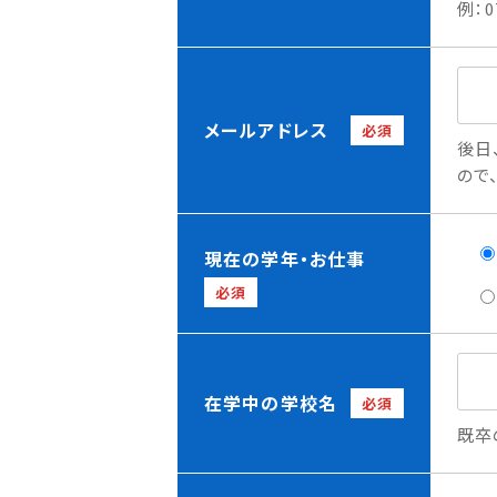
例：0
メールアドレス
必須
後日
ので
現在の学年・お仕事
必須
在学中の学校名
必須
既卒