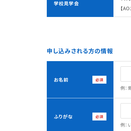
学校見学会
理事長メッセージ
学費サポート
【A
住まいサポート
申し込みされる方の情報
学科紹介
資格・就職
調理学科
資格について
製菓学科
就職について
Wライセンスコース
内定者VOICE
お名前
必須
（調理&製菓）
インターンシッ
例：
活躍する卒業
ふりがな
必須
例：