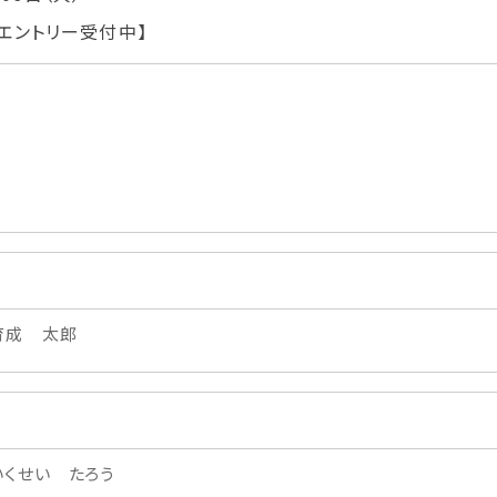
学生カフェ営業インフォメーション
Oエントリー受付中】
コックコート紹介
訪問者別
高校生の方へ
社会人・大学生・短大生の方へ
留学生の方へ(for Foreign
Student)
卒業生の方へ・
プ
育成 太郎
各種証明書の申請について
生
企業担当者の方へ
保護者の方へ
いくせい たろう