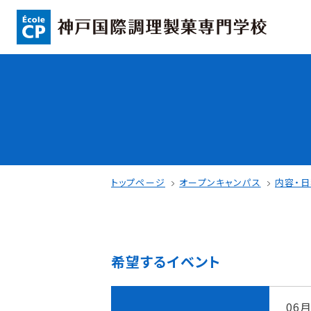
コンセプト
入学情報
可能性を応援する3つの特長
AO入試
ここから始まる私の未来
指定校推薦入
日本全国から集まる学生たち
一般入試
トップページ
オープンキャンパス
内容・
希望するイベント
学校案内
学費・奨学金
学校法人 育成学園の歩み
本校独自の学費
06