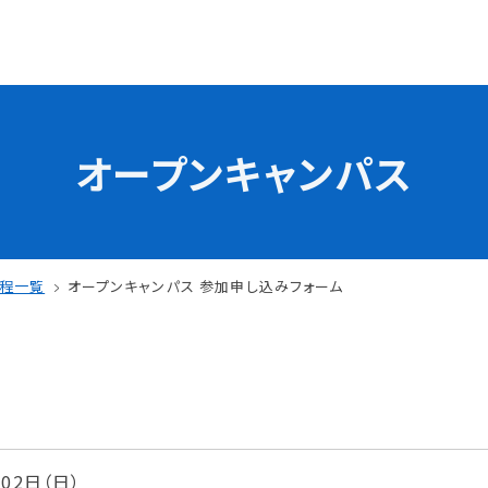
オープンキャンパス
学校の特長
チャレンジプログラム
フォローアップレッスン
試
サマーチャレンジ実習
日程一覧
オープンキャンパス 参加申し込みフォーム
Eラーニング
コンクールチャレンジ
海外研修
施設・設備紹介
先生紹介
サポート制度
キャンパスライフ
月02日（日）