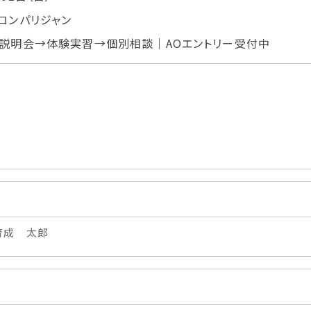
学生カフェ営業インフォメーション
ロンパリジャン
コックコート紹介
説明会→体験実習→個別相談｜AOエントリー受付中
訪問者別
高校生の方へ
社会人・大学生・短大生の方へ
留学生の方へ(for Foreign
Student)
卒業生の方へ・
プ
各種証明書の申請について
生
企業担当者の方へ
育成 太郎
保護者の方へ