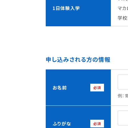
理事長メッセージ
学費サポート
1日体験入学
マカ
住まいサポート
学校
学科紹介
資格・就職
申し込みされる方の情報
調理学科
資格について
製菓学科
就職について
Wライセンスコース
内定者VOICE
（調理&製菓）
インターンシッ
お名前
必須
活躍する卒業
例：
ふりがな
必須