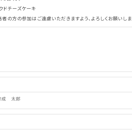
学生カフェ営業インフォメーション
クドチーズケーキ
コックコート紹介
格者の方の参加はご遠慮いただきますよう、よろしくお願いしま
訪問者別
高校生の方へ
社会人・大学生・短大生の方へ
留学生の方へ(for Foreign
Student)
卒業生の方へ・
プ
各種証明書の申請について
生
企業担当者の方へ
育成 太郎
保護者の方へ