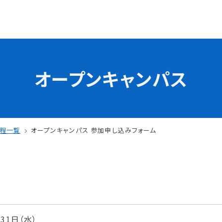
オープンキャンパス
学校の特長
チャレンジプログラム
フォローアップレッスン
試
サマーチャレンジ実習
日程一覧
オープンキャンパス 参加申し込みフォーム
Eラーニング
コンクールチャレンジ
海外研修
施設・設備紹介
先生紹介
サポート制度
キャンパスライフ
月31日（水）