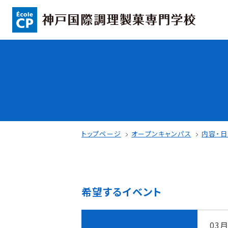
コンセプト
入学情報
可能性を応援する3つの特長
AO入試
ここから始まる私の未来
指定校推薦入
日本全国から集まる学生たち
一般入試
トップページ
オープンキャンパス
内容・
希望するイベント
学校案内
学費・奨学金
学校法人 育成学園の歩み
本校独自の学費
03