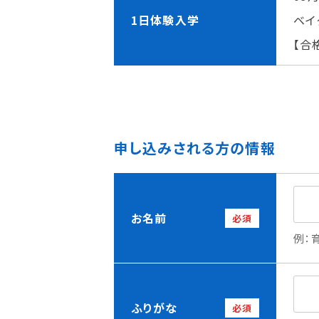
理事長メッセージ
学費サポート
1日体験入学
ベイ
住まいサポート
【合
学科紹介
資格・就職
申し込みされる方の情報
調理学科
資格について
製菓学科
就職について
Wライセンスコース
内定者VOICE
（調理&製菓）
インターンシッ
お名前
必須
活躍する卒業
例：
ふりがな
必須