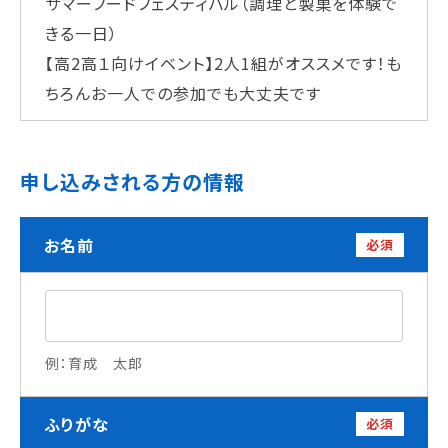
サマーフードフェスティバル（調理と製菓を体験で
学校法人 育成学園の歩み
きる一日）
理事長メッセージ
【高2高１向けイベント】2人1組がオススメです！も
ちろんお一人での参加でも大丈夫です
学費・奨学金
本校独自の学費サポート制度
学費サポート
申し込みされる方の情報
住まいサポート
お名前
必須
学科紹介
調理学科
製菓学科
Wライセンスコース
（調理&製菓）
例：育成 太郎
資格・就職
ふりがな
必須
資格について