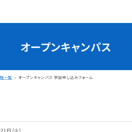
オープンキャンパス
学校の特長
チャレンジプログラム
フォローアップレッスン
試
サマーチャレンジ実習
日程一覧
オープンキャンパス 参加申し込みフォーム
Eラーニング
コンクールチャレンジ
海外研修
施設・設備紹介
先生紹介
サポート制度
キャンパスライフ
月21日（火）