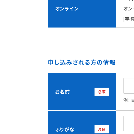
理事長メッセージ
学費サポート
オンライン
オン
住まいサポート
|学
学科紹介
資格・就職
申し込みされる方の情報
調理学科
資格について
製菓学科
就職について
Wライセンスコース
内定者VOICE
（調理&製菓）
インターンシッ
お名前
必須
活躍する卒業
例：
ふりがな
必須