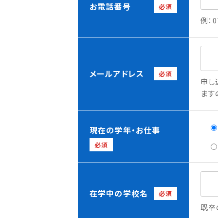
お電話番号
必須
例：0
メールアドレス
必須
申し
ます
現在の学年・お仕事
必須
在学中の学校名
必須
既卒