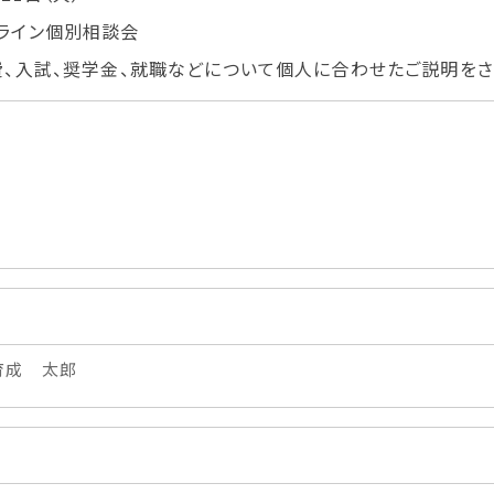
学生カフェ営業インフォメーション
ライン個別相談会
コックコート紹介
費、入試、奨学金、就職などについて個人に合わせたご説明を
訪問者別
高校生の方へ
社会人・大学生・短大生の方へ
留学生の方へ(for Foreign
Student)
卒業生の方へ・
プ
各種証明書の申請について
生
企業担当者の方へ
育成 太郎
保護者の方へ