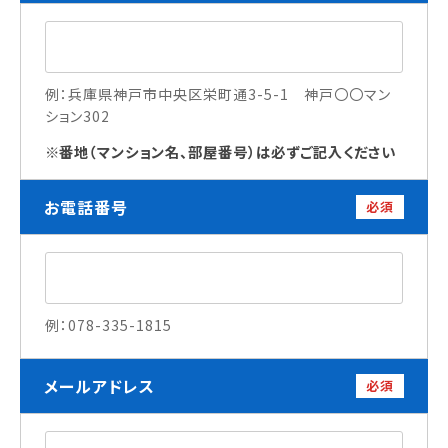
訪問者別
高校生の方へ
例：兵庫県神戸市中央区栄町通3-5-1 神戸〇〇マン
ション302
社会人・大学生・短大生の方へ
留学生の方へ(for Foreign Student)
番地（マンション名、部屋番号）は必ずご記入ください
卒業生の方へ・
各種証明書の申請について
お電話番号
必須
企業担当者の方へ
保護者の方へ
例：078-335-1815
ブログ
アクセス
メールアドレス
必須
職員採用情報