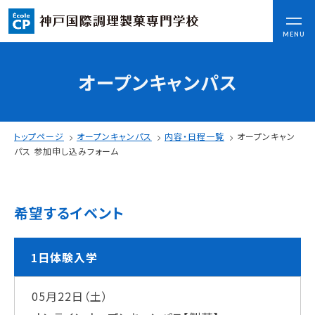
CLOSE
MENU
オープンキャンパス
コンセプト
可能性を応援する3つの特長
ここから始まる私の未来
トップページ
オープンキャンパス
内容・日程一覧
オープンキャン
日本全国から集まる学生たち
パス 参加申し込みフォーム
入学情報
希望するイベント
AO入試
指定校推薦入試
一般入試
1日体験入学
05月22日（土）
学校案内