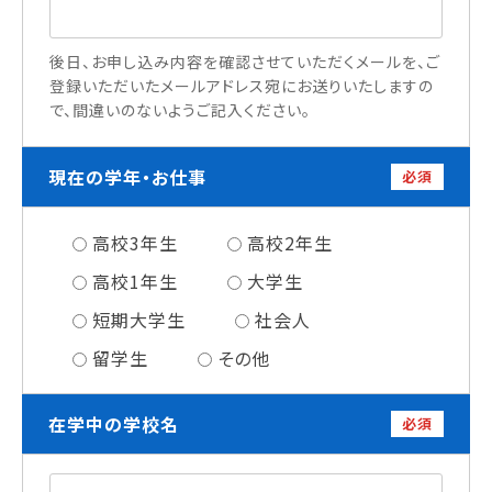
情報公開
後日、お申し込み内容を確認させていただくメールを、ご
よくあるご質問
登録いただいたメールアドレス宛にお送りいたしますの
で、間違いのないようご記入ください。
お問い合わせ
現在の学年・お仕事
必須
高校3年生
高校2年生
高校1年生
大学生
短期大学生
社会人
留学生
その他
在学中の学校名
必須