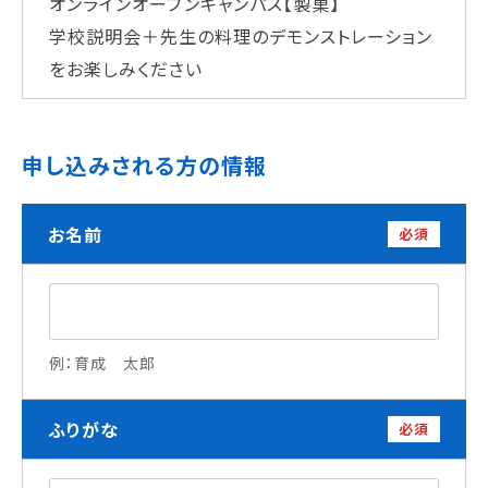
オンラインオープンキャンパス【製菓】
学校法人 育成学園の歩み
学校説明会＋先生の料理のデモンストレーション
理事長メッセージ
をお楽しみください
学費・奨学金
本校独自の学費サポート制度
申し込みされる方の情報
学費サポート
住まいサポート
お名前
必須
学科紹介
調理学科
製菓学科
Wライセンスコース
例：育成 太郎
（調理&製菓）
ふりがな
必須
資格・就職
資格について