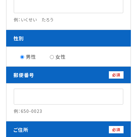
就職について
内定者VOICE
例：いくせい たろう
インターンシップ
活躍する卒業生
性別
学校の特長
男性
女性
チャレンジプログラム
フォローアップレッスン
郵便番号
サマーチャレンジ実習
必須
Eラーニング
コンクールチャレンジ
海外研修
施設・設備紹介
例：650-0023
先生紹介
キャンパスライフ
学生カフェ営業インフォメーション
ご住所
必須
コックコート紹介