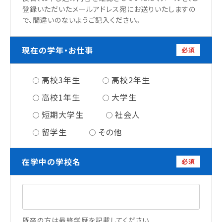
登録いただいたメールアドレス宛にお送りいたしますの
情報公開
で、間違いのないようご記入ください。
よくあるご質問
現在の学年・お仕事
必須
お問い合わせ
高校3年生
高校2年生
高校1年生
大学生
短期大学生
社会人
留学生
その他
在学中の学校名
必須
既卒の方は最終学歴を記載してください