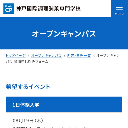
CLOSE
MENU
オープンキャンパス
コンセプト
可能性を応援する3つの特長
ここから始まる私の未来
トップページ
オープンキャンパス
内容・日程一覧
オープンキャン
日本全国から集まる学生たち
パス 参加申し込みフォーム
入学情報
希望するイベント
AO入試
指定校推薦入試
一般入試
1日体験入学
08月19日（木）
学校案内