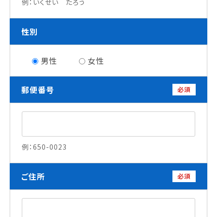
例：いくせい たろう
就職について
内定者VOICE
性別
インターンシップ
活躍する卒業生
男性
女性
学校の特長
郵便番号
必須
チャレンジプログラム
フォローアップレッスン
サマーチャレンジ実習
Eラーニング
コンクールチャレンジ
例：650-0023
海外研修
施設・設備紹介
ご住所
必須
先生紹介
キャンパスライフ
学生カフェ営業インフォメーション
コックコート紹介