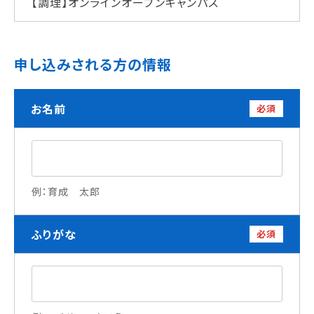
【調理】オンラインオープンキャンパス
学校法人 育成学園の歩み
理事長メッセージ
申し込みされる方の情報
学費・奨学金
本校独自の学費サポート制度
お名前
必須
学費サポート
住まいサポート
学科紹介
例：育成 太郎
調理学科
製菓学科
Wライセンスコース
ふりがな
必須
（調理&製菓）
資格・就職
資格について