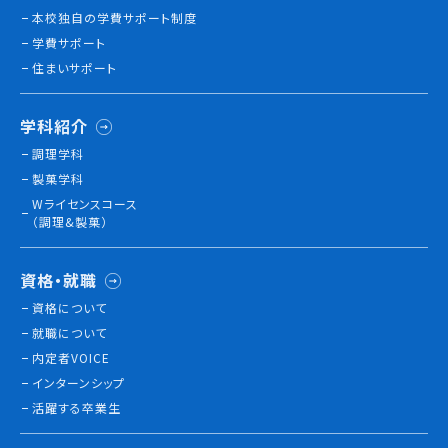
本校独⾃の学費サポート制度
学費サポート
住まいサポート
学科紹介
調理学科
製菓学科
Wライセンスコース
（調理&製菓）
資格・就職
資格について
就職について
内定者VOICE
インターンシップ
活躍する卒業生