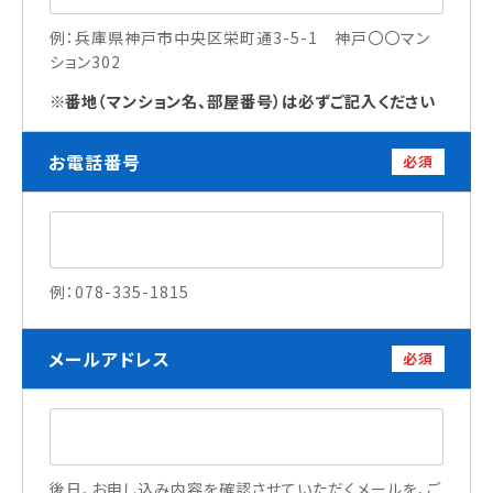
例：兵庫県神戸市中央区栄町通3-5-1 神戸〇〇マン
ション302
訪問者別
番地（マンション名、部屋番号）は必ずご記入ください
高校生の方へ
社会人・大学生・短大生の方へ
留学生の方へ(for Foreign Student)
お電話番号
必須
卒業生の方へ・
各種証明書の申請について
企業担当者の方へ
保護者の方へ
例：078-335-1815
メールアドレス
ブログ
必須
アクセス
職員採用情報
後日、お申し込み内容を確認させていただくメールを、ご