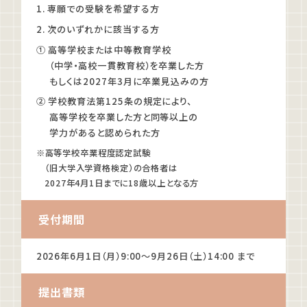
1. 専願での受験を希望する方
2. 次のいずれかに該当する方
訪問者別
① 高等学校または中等教育学校
高校生の方へ
（中学・高校一貫教育校）を卒業した方
もしくは2027年3月に卒業見込みの方
社会人・大学生・短大生の方へ
留学生の方へ(for Foreign Student)
② 学校教育法第125条の規定により、
卒業生の方へ・
高等学校を卒業した方と同等以上の
各種証明書の申請について
学力があると認められた方
企業担当者の方へ
※高等学校卒業程度認定試験
保護者の方へ
（旧大学入学資格検定）の合格者は
2027年4月1日までに18歳以上となる方
受付期間
ブログ
アクセス
2026年6月1日（月）9:00
〜9月26日（土）14:00 まで
職員採用情報
提出書類