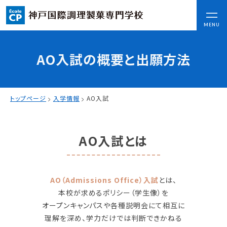
CLOSE
MENU
AO入試の概要と出願方法
コンセプト
可能性を応援する3つの特長
ここから始まる私の未来
トップページ
入学情報
AO入試
日本全国から集まる学生たち
AO入試とは
入学情報
AO入試
指定校推薦入試
AO（Admissions Office）⼊試
とは、
一般入試
本校が求めるポリシー（学⽣像）を
オープンキャンパスや各種説明会にて相互に
学校案内
理解を深め、学⼒だけでは判断できかねる