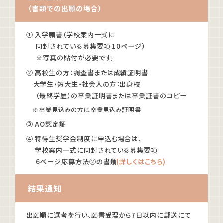
（書類での出願の場合）
① 入学願書（学校案内一式に
同封されている募集要項 10ページ）
※写真の貼付が必要です。
② 高校生の方：調査書または成績証明書
大学生・短大生・社会人の方：出身校
（最終学歴）の卒業証明書または卒業証書のコピー
※卒業見込みの方は卒業見込み証明書
③ AO認定証
④ 特待生奨学金制度に申込む場合は、
学校案内一式に同封されている募集要項
6ぺージ応募方法②の書類
(詳しくはこちら)
結果通知
出願順に選考を行い、願書受理から7日以内に郵送にて