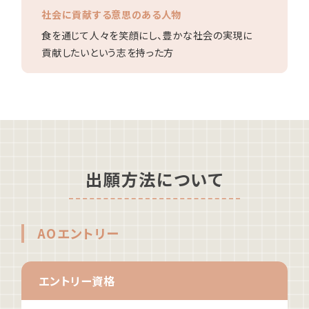
社会に貢献する意思のある人物
就職について
内定者VOICE
食を通じて人々を笑顔にし、
豊かな社会の実現に
インターンシップ
貢献したいという志を持った方
活躍する卒業生
学校の特長
チャレンジプログラム
フォローアップレッスン
サマーチャレンジ実習
出願方法について
Eラーニング
コンクールチャレンジ
海外研修
AOエントリー
施設・設備紹介
先生紹介
キャンパスライフ
エントリー資格
学生カフェ営業インフォメーション
コックコート紹介