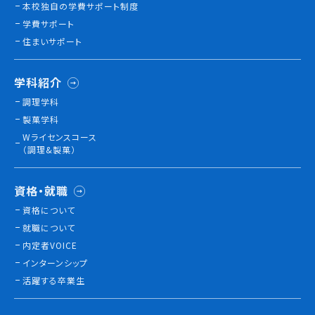
本校独⾃の学費サポート制度
学費サポート
住まいサポート
学科紹介
調理学科
製菓学科
Wライセンスコース
（調理&製菓）
資格・就職
資格について
就職について
内定者VOICE
インターンシップ
活躍する卒業生