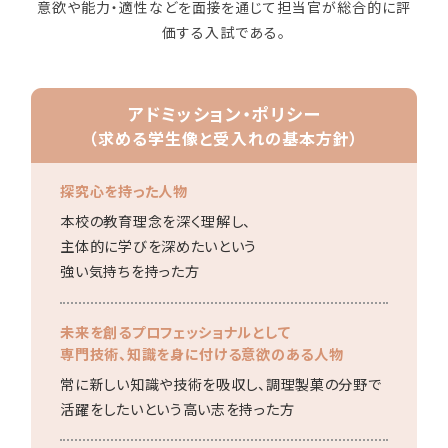
意欲や能⼒・適性などを⾯接を通じて担当官が総合的に評
学校法人 育成学園の歩み
価する⼊試である。
理事長メッセージ
学費・奨学金
アドミッション・ポリシー
本校独自の学費サポート制度
（求める学生像と受入れの基本方針）
学費サポート
住まいサポート
探究心を持った人物
本校の教育理念を深く理解し、
主体的に学びを深めたいという
学科紹介
強い気持ちを持った方
調理学科
製菓学科
未来を創るプロフェッショナルとして
Wライセンスコース
（調理&製菓）
専門技術、知識を身に付ける
意欲のある人物
常に新しい知識や技術を吸収し、
調理製菓の分野で
活躍をしたいという高い志を持った方
資格・就職
資格について