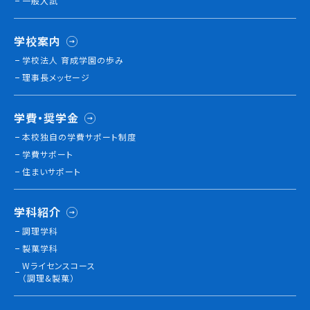
一般入試
学校案内
訪問者別
学校法人 育成学園の歩み
高校生の方へ
理事長メッセージ
社会人・大学生・短大生の方へ
留学生の方へ(for Foreign Student)
学費・奨学金
卒業生の方へ・
各種証明書の申請について
本校独⾃の学費サポート制度
企業担当者の方へ
学費サポート
保護者の方へ
住まいサポート
学科紹介
ブログ
調理学科
製菓学科
アクセス
Wライセンスコース
（調理&製菓）
職員採用情報