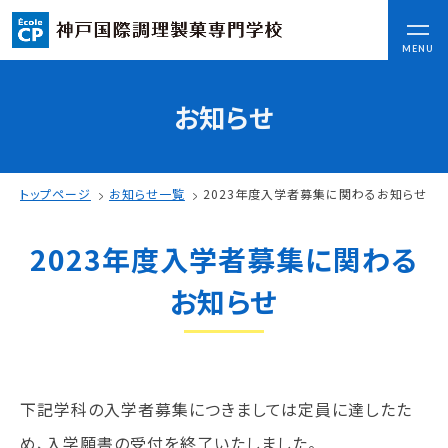
CLOSE
MENU
お知らせ
コンセプト
可能性を応援する3つの特長
ここから始まる私の未来
トップページ
お知らせ一覧
2023年度入学者募集に関わるお知らせ
日本全国から集まる学生たち
2023年度入学者募集に関わる
入学情報
お知らせ
AO入試
指定校推薦入試
一般入試
下記学科の入学者募集につきましては定員に達したた
学校案内
め、入学願書の受付を終了いたしました。