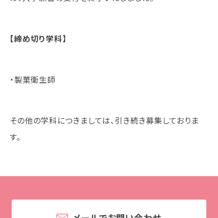
学校法人 育成学園の歩み
理事長メッセージ
【締め切り学科】
学費・奨学金
本校独自の学費サポート制度
学費サポート
・製菓衛生師
住まいサポート
その他の学科につきましては、引き続き募集しておりま
学科紹介
す。
調理学科
製菓学科
Wライセンスコース
（調理&製菓）
資格・就職
メールでお問い合わせ
資格について