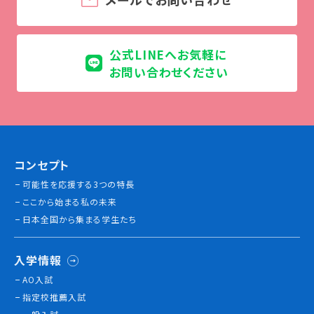
就職について
内定者VOICE
インターンシップ
公式LINEへお気軽に
活躍する卒業生
お問い合わせください
学校の特長
チャレンジプログラム
フォローアップレッスン
コンセプト
サマーチャレンジ実習
可能性を応援する3つの特長
Eラーニング
ここから始まる私の未来
コンクールチャレンジ
日本全国から集まる学生たち
海外研修
施設・設備紹介
入学情報
先生紹介
キャンパスライフ
AO入試
学生カフェ営業インフォメーション
指定校推薦入試
コックコート紹介