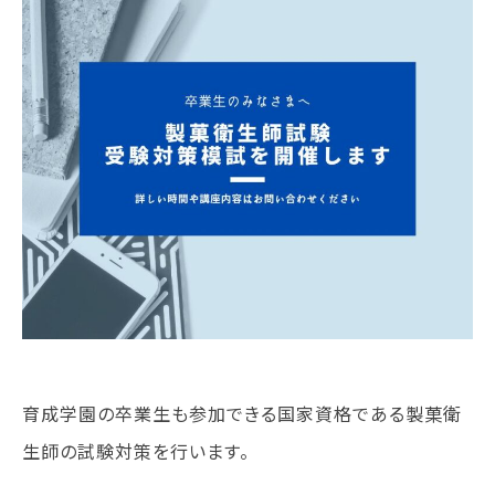
学校法人 育成学園の歩み
理事長メッセージ
学費・奨学金
本校独自の学費サポート制度
学費サポート
住まいサポート
学科紹介
調理学科
製菓学科
Wライセンスコース
（調理&製菓）
育成学園の卒業生も参加できる国家資格である製菓衛
生師の試験対策を行います。
資格・就職
資格について