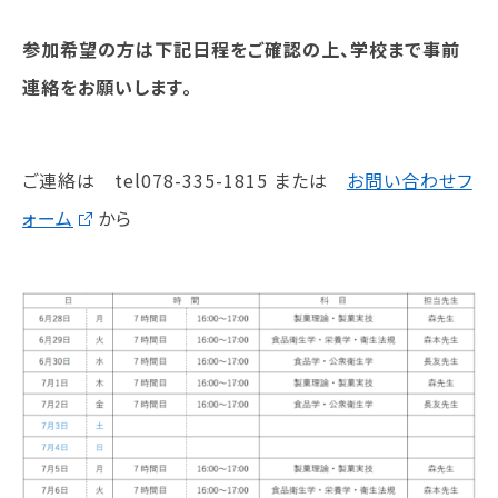
就職について
参加希望の方は下記日程をご確認の上、学校まで事前
内定者VOICE
インターンシップ
連絡をお願いします。
活躍する卒業生
ご連絡は tel078-335-1815 または
お問い合わせフ
学校の特長
チャレンジプログラム
ォーム
から
フォローアップレッスン
サマーチャレンジ実習
Eラーニング
コンクールチャレンジ
海外研修
施設・設備紹介
先生紹介
キャンパスライフ
学生カフェ営業インフォメーション
コックコート紹介