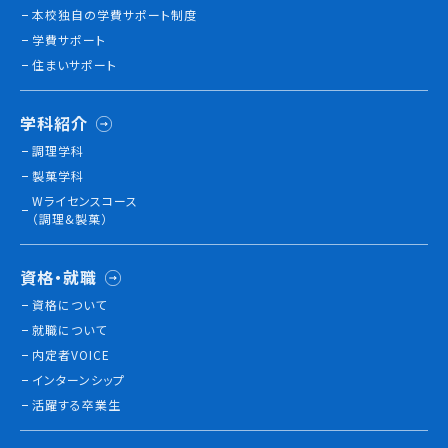
本校独⾃の学費サポート制度
学費サポート
住まいサポート
学科紹介
調理学科
製菓学科
Wライセンスコース
（調理&製菓）
資格・就職
資格について
就職について
内定者VOICE
インターンシップ
活躍する卒業生