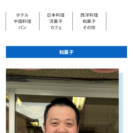
学校法人 育成学園の歩み
理事長メッセージ
ホテル
日本料理
西洋料理
中国料理
洋菓子
和菓子
パン
カフェ
その他
学費・奨学金
本校独自の学費サポート制度
学費サポート
和菓子
住まいサポート
学科紹介
調理学科
製菓学科
Wライセンスコース
（調理&製菓）
資格・就職
資格について