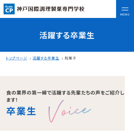
CLOSE
MENU
活躍する卒業生
コンセプト
可能性を応援する3つの特長
ここから始まる私の未来
トップページ
活躍する卒業生
和菓子
日本全国から集まる学生たち
入学情報
食の業界の第一線で活躍する先輩たちの声をご紹介し
AO入試
ます！
指定校推薦入試
卒業生
一般入試
学校案内