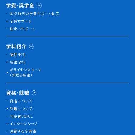
学費・奨学金
本校独⾃の学費サポート制度
学費サポート
住まいサポート
学科紹介
調理学科
製菓学科
Wライセンスコース
（調理&製菓）
資格・就職
資格について
就職について
内定者VOICE
インターンシップ
活躍する卒業生