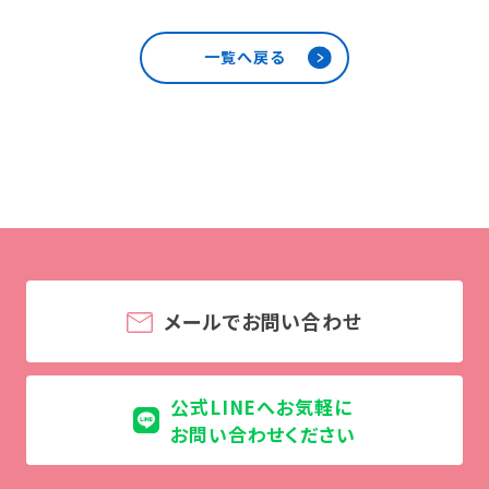
一覧へ戻る
訪問者別
高校生の方へ
社会人・大学生・短大生の方へ
留学生の方へ(for Foreign Student)
卒業生の方へ・
各種証明書の申請について
企業担当者の方へ
保護者の方へ
メールでお問い合わせ
ブログ
公式LINEへお気軽に
アクセス
お問い合わせください
職員採用情報