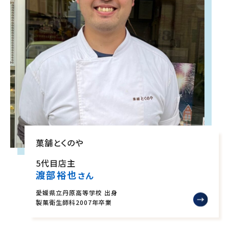
就職について
内定者VOICE
インターンシップ
活躍する卒業生
学校の特長
チャレンジプログラム
フォローアップレッスン
サマーチャレンジ実習
Eラーニング
菓舗とくのや
コンクールチャレンジ
5代目店主
海外研修
渡部裕也
さん
施設・設備紹介
先生紹介
愛媛県立丹原高等学校 出身
キャンパスライフ
製菓衛生師科
2007年卒業
学生カフェ営業インフォメーション
コックコート紹介