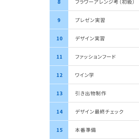
8
フラワーアレンジ考（初級）
9
プレゼン実習
10
デザイン実習
11
ファッションフード
12
ワイン学
13
引き出物制作
14
デザイン最終チェック
15
本番準備