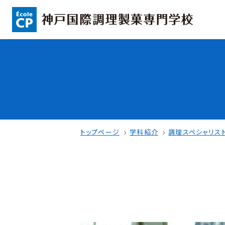
コンセプト
入学情報
可能性を応援する3つの特長
AO入試
ここから始まる私の未来
指定校推薦入
日本全国から集まる学生たち
一般入試
トップページ
学科紹介
調理スペシャリス
学校案内
学費・奨学金
学校法人 育成学園の歩み
本校独自の学費