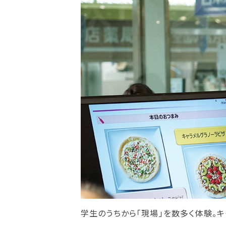
理事長メッセージ
学費サポート
住まいサポート
学科紹介
資格・就職
調理学科
資格について
製菓学科
就職について
Wライセンスコース
内定者VOICE
（調理&製菓）
インターンシッ
活躍する卒業
学生のうちから「現場」を数多く体験。