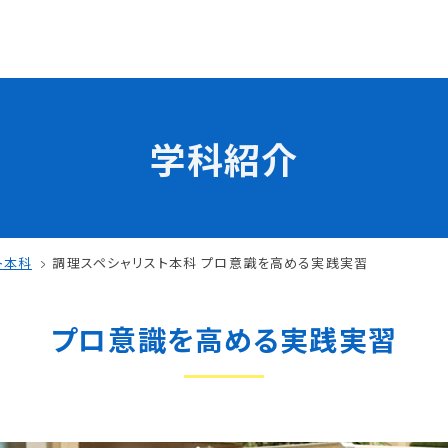
学科紹介
学校の特長
チャレンジプログラム
フォローアップレッスン
試
サマーチャレンジ実習
ト本科
調理スペシャリスト本科 プロ意識を高める実践実習
Eラーニング
コンクールチャレンジ
プロ意識を高める実践実習
海外研修
施設・設備紹介
先生紹介
サポート制度
キャンパスライフ