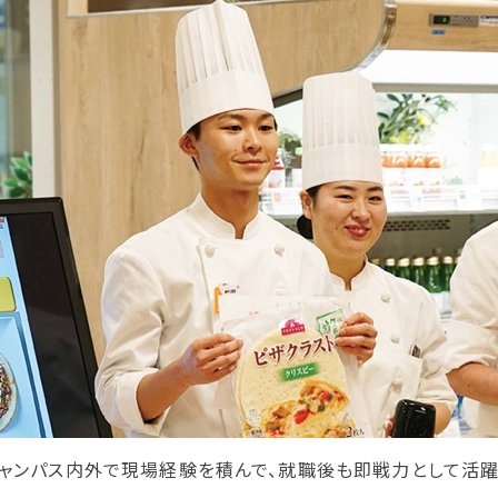
学生カフェ営業インフォメーション
コックコート紹介
訪問者別
高校生の方へ
社会人・大学生・短大生の方へ
留学生の方へ(for Foreign
Student)
卒業生の方へ・
プ
各種証明書の申請について
生
企業担当者の方へ
保護者の方へ
キャンパス内外で現場経験を積んで、就職後も即戦力として活躍