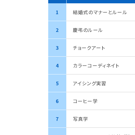
1
結婚式のマナーとルール
2
慶弔のルール
3
チョークアート
4
カラーコーディネイト
5
アイシング実習
6
コーヒー学
7
写真学