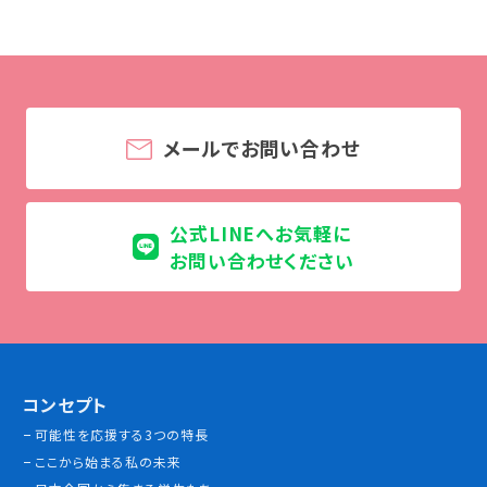
学校法人 育成学園の歩み
理事長メッセージ
学費・奨学金
メールでお問い合わせ
本校独自の学費サポート制度
学費サポート
住まいサポート
公式LINEへお気軽に
お問い合わせください
学科紹介
調理学科
製菓学科
Wライセンスコース
（調理&製菓）
コンセプト
可能性を応援する3つの特長
資格・就職
ここから始まる私の未来
資格について