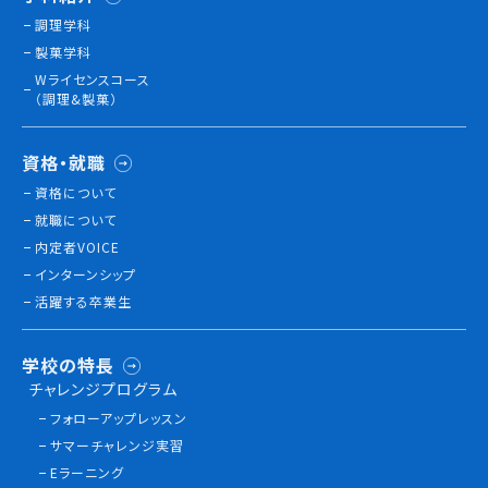
調理学科
製菓学科
訪問者別
Wライセンスコース
（調理&製菓）
高校生の方へ
社会人・大学生・短大生の方へ
留学生の方へ(for Foreign Student)
資格・就職
卒業生の方へ・
資格について
各種証明書の申請について
就職について
企業担当者の方へ
内定者VOICE
保護者の方へ
インターンシップ
活躍する卒業生
ブログ
学校の特長
チャレンジプログラム
アクセス
フォローアップレッスン
サマーチャレンジ実習
職員採用情報
Eラーニング