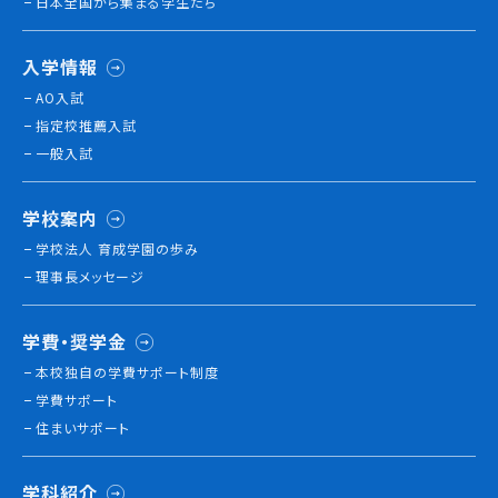
日本全国から集まる学生たち
就職について
内定者VOICE
入学情報
インターンシップ
AO入試
活躍する卒業生
指定校推薦入試
一般入試
学校の特長
チャレンジプログラム
学校案内
フォローアップレッスン
学校法人 育成学園の歩み
サマーチャレンジ実習
理事長メッセージ
Eラーニング
コンクールチャレンジ
学費・奨学金
海外研修
本校独⾃の学費サポート制度
施設・設備紹介
学費サポート
先生紹介
住まいサポート
キャンパスライフ
学生カフェ営業インフォメーション
学科紹介
コックコート紹介