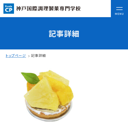
CLOSE
MENU
記事詳細
コンセプト
可能性を応援する3つの特長
ここから始まる私の未来
トップページ
記事詳細
日本全国から集まる学生たち
入学情報
AO入試
指定校推薦入試
一般入試
学校案内