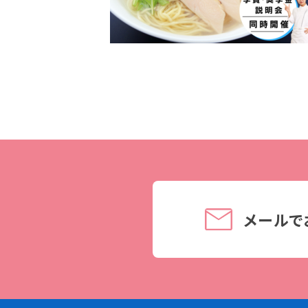
理事長メッセージ
学費サポート
住まいサポート
学科紹介
資格・就職
調理学科
資格について
製菓学科
就職について
Wライセンスコース
内定者VOICE
（調理&製菓）
インターンシッ
メールで
活躍する卒業