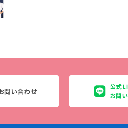
学生カフェ営業インフォメーション
コックコート紹介
訪問者別
高校生の方へ
社会人・大学生・短大生の方へ
留学生の方へ(for Foreign
Student)
卒業生の方へ・
プ
公式L
各種証明書の申請について
お問い合わせ
生
企業担当者の方へ
お問い
保護者の方へ