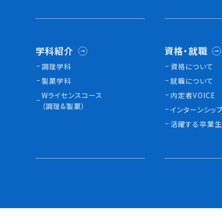
学科紹介
資格・就職
調理学科
資格について
製菓学科
就職について
Wライセンスコース
内定者VOICE
（調理&製菓）
インターンシッ
活躍する卒業