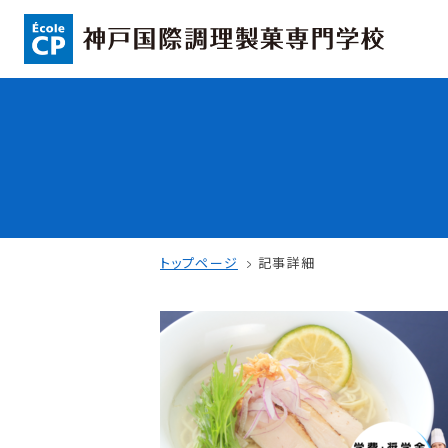
コンセプト
入学情報
可能性を応援する3つの特長
AO入試
ここから始まる私の未来
指定校推薦入
日本全国から集まる学生たち
一般入試
トップページ
記事詳細
学校案内
学費・奨学金
学校法人 育成学園の歩み
本校独自の学費