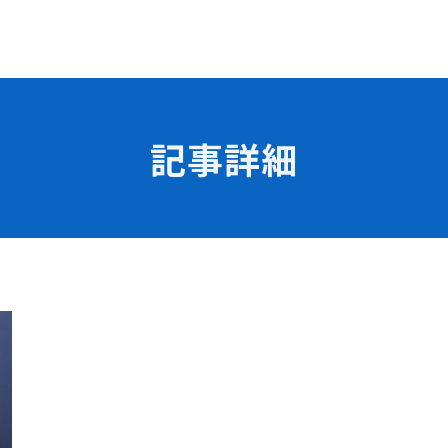
記事詳細
学校の特長
チャレンジプログラム
フォローアップレッスン
試
サマーチャレンジ実習
Eラーニング
コンクールチャレンジ
海外研修
施設・設備紹介
先生紹介
サポート制度
キャンパスライフ