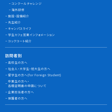
コンクールチャレンジ
情報公開
海外研修
施設・設備紹介
よくあるご質問
先生紹介
キャンパスライフ
お問い合わせ
学生カフェ営業インフォメーション
コックコート紹介
訪問者別
高校生の方へ
社会人・大学生・短大生の方へ
留学生の方へ(for Foreign Student)
卒業生の方へ・
各種証明書の申請について
企業担当者の方へ
保護者の方へ