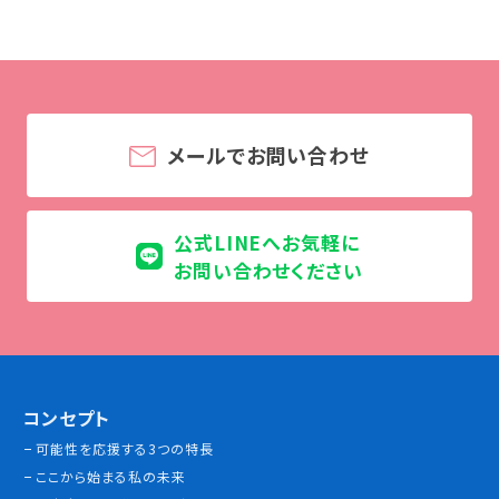
学校法人 育成学園の歩み
理事長メッセージ
学費・奨学金
本校独自の学費サポート制度
メールでお問い合わせ
学費サポート
住まいサポート
公式LINEへお気軽に
お問い合わせください
学科紹介
調理学科
製菓学科
Wライセンスコース
（調理&製菓）
コンセプト
可能性を応援する3つの特長
資格・就職
ここから始まる私の未来
資格について