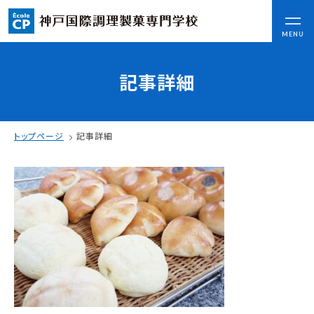
CLOSE
MENU
記事詳細
コンセプト
可能性を応援する3つの特長
ここから始まる私の未来
トップページ
記事詳細
日本全国から集まる学生たち
入学情報
AO入試
指定校推薦入試
一般入試
学校案内