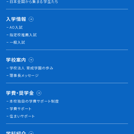
日本全国から集まる学生たち
就職について
内定者VOICE
入学情報
インターンシップ
AO入試
活躍する卒業生
指定校推薦入試
一般入試
学校の特長
チャレンジプログラム
学校案内
フォローアップレッスン
学校法人 育成学園の歩み
サマーチャレンジ実習
理事長メッセージ
Eラーニング
コンクールチャレンジ
学費・奨学金
海外研修
本校独⾃の学費サポート制度
施設・設備紹介
学費サポート
先生紹介
住まいサポート
キャンパスライフ
学生カフェ営業インフォメーション
学科紹介
コックコート紹介