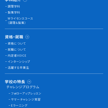
調理学科
製菓学科
訪問者別
Wライセンスコース
高校生の方へ
（調理&製菓）
社会人・大学生・短大生の方へ
留学生の方へ(for Foreign Student)
資格・就職
卒業生の方へ・
資格について
各種証明書の申請について
就職について
企業担当者の方へ
内定者VOICE
保護者の方へ
インターンシップ
活躍する卒業生
ブログ
学校の特長
チャレンジプログラム
アクセス
フォローアップレッスン
サマーチャレンジ実習
職員採用情報
Eラーニング