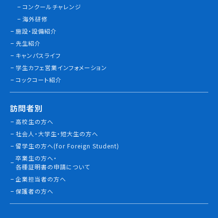
コンクールチャレンジ
情報公開
海外研修
施設・設備紹介
よくあるご質問
先生紹介
キャンパスライフ
お問い合わせ
学生カフェ営業インフォメーション
コックコート紹介
訪問者別
高校生の方へ
社会人・大学生・短大生の方へ
留学生の方へ(for Foreign Student)
卒業生の方へ・
各種証明書の申請について
企業担当者の方へ
保護者の方へ