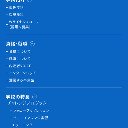
調理学科
製菓学科
訪問者別
Wライセンスコース
高校生の方へ
（調理&製菓）
社会人・大学生・短大生の方へ
留学生の方へ(for Foreign Student)
資格・就職
卒業生の方へ・
資格について
各種証明書の申請について
就職について
企業担当者の方へ
内定者VOICE
保護者の方へ
インターンシップ
活躍する卒業生
ブログ
学校の特長
チャレンジプログラム
アクセス
フォローアップレッスン
サマーチャレンジ実習
職員採用情報
Eラーニング