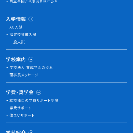
日本全国から集まる学生たち
就職について
内定者VOICE
入学情報
インターンシップ
AO入試
活躍する卒業生
指定校推薦入試
一般入試
学校の特長
チャレンジプログラム
学校案内
フォローアップレッスン
学校法人 育成学園の歩み
サマーチャレンジ実習
理事長メッセージ
Eラーニング
コンクールチャレンジ
学費・奨学金
海外研修
本校独⾃の学費サポート制度
施設・設備紹介
学費サポート
先生紹介
住まいサポート
キャンパスライフ
学生カフェ営業インフォメーション
学科紹介
コックコート紹介