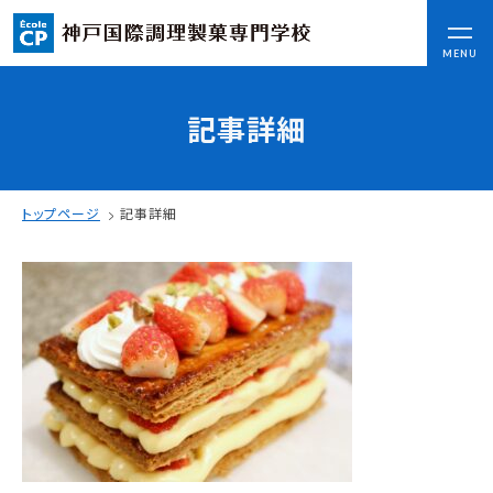
CLOSE
MENU
記事詳細
コンセプト
可能性を応援する3つの特長
ここから始まる私の未来
トップページ
記事詳細
日本全国から集まる学生たち
入学情報
AO入試
指定校推薦入試
一般入試
学校案内