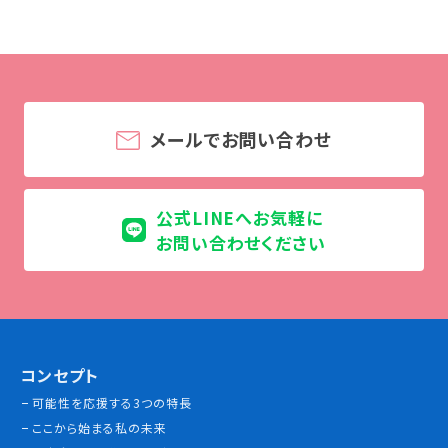
学校法人 育成学園の歩み
理事長メッセージ
学費・奨学金
本校独自の学費サポート制度
メールでお問い合わせ
学費サポート
住まいサポート
公式LINEへお気軽に
お問い合わせください
学科紹介
調理学科
製菓学科
Wライセンスコース
（調理&製菓）
コンセプト
可能性を応援する3つの特長
資格・就職
ここから始まる私の未来
資格について