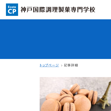
コンセプト
入学情報
可能性を応援する3つの特長
AO入試
ここから始まる私の未来
指定校推薦入
日本全国から集まる学生たち
一般入試
トップページ
記事詳細
学校案内
学費・奨学金
学校法人 育成学園の歩み
本校独自の学費