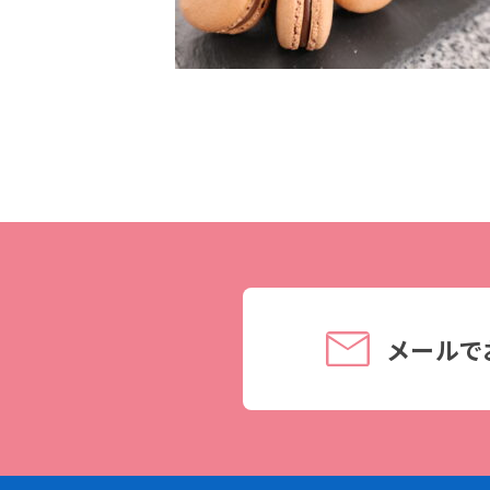
理事長メッセージ
学費サポート
住まいサポート
学科紹介
資格・就職
調理学科
資格について
製菓学科
就職について
Wライセンスコース
内定者VOICE
（調理&製菓）
インターンシッ
メールで
活躍する卒業