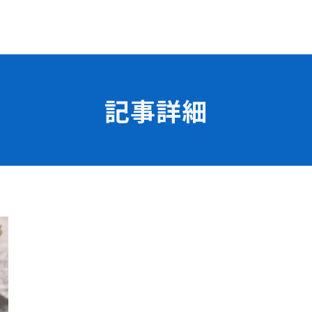
記事詳細
学校の特長
チャレンジプログラム
フォローアップレッスン
試
サマーチャレンジ実習
Eラーニング
コンクールチャレンジ
海外研修
施設・設備紹介
先生紹介
サポート制度
キャンパスライフ