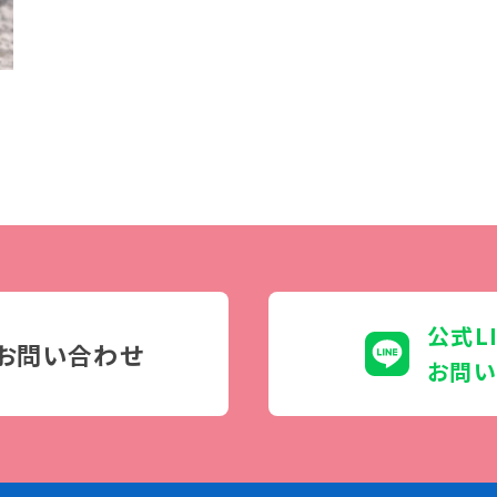
学生カフェ営業インフォメーション
コックコート紹介
訪問者別
高校生の方へ
社会人・大学生・短大生の方へ
留学生の方へ(for Foreign
Student)
卒業生の方へ・
プ
公式L
各種証明書の申請について
お問い合わせ
生
企業担当者の方へ
お問い
保護者の方へ