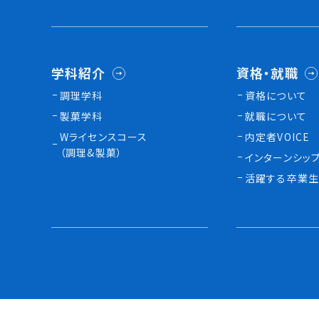
学科紹介
資格・就職
調理学科
資格について
製菓学科
就職について
Wライセンスコース
内定者VOICE
（調理&製菓）
インターンシッ
活躍する卒業