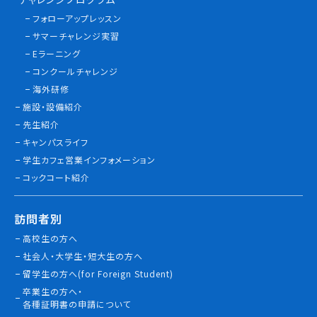
情報公開
フォローアップレッスン
サマーチャレンジ実習
よくあるご質問
Eラーニング
コンクールチャレンジ
お問い合わせ
海外研修
施設・設備紹介
先生紹介
キャンパスライフ
学生カフェ営業インフォメーション
コックコート紹介
訪問者別
高校生の方へ
社会人・大学生・短大生の方へ
留学生の方へ(for Foreign Student)
卒業生の方へ・
各種証明書の申請について