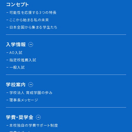
コンセプト
就職について
可能性を応援する3つの特長
内定者VOICE
ここから始まる私の未来
インターンシップ
日本全国から集まる学生たち
活躍する卒業生
入学情報
学校の特長
AO入試
チャレンジプログラム
指定校推薦入試
フォローアップレッスン
一般入試
サマーチャレンジ実習
Eラーニング
学校案内
コンクールチャレンジ
学校法人 育成学園の歩み
海外研修
理事長メッセージ
施設・設備紹介
先生紹介
キャンパスライフ
学費・奨学金
学生カフェ営業インフォメーション
本校独⾃の学費サポート制度
コックコート紹介