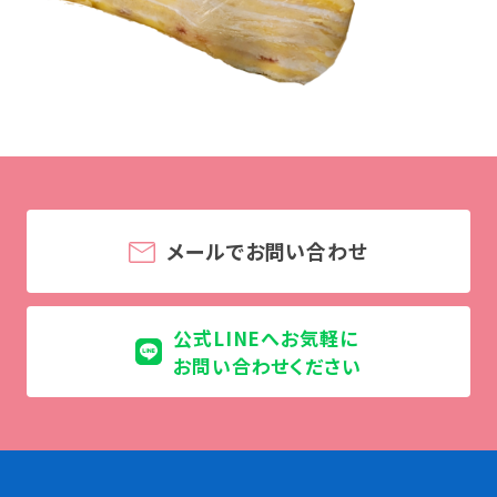
学校法人 育成学園の歩み
理事長メッセージ
学費・奨学金
本校独自の学費サポート制度
学費サポート
住まいサポート
メールでお問い合わせ
学科紹介
調理学科
公式LINEへお気軽に
製菓学科
お問い合わせください
Wライセンスコース
（調理&製菓）
資格・就職
資格について