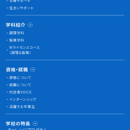
学費サポート
住まいサポート
訪問者別
学科紹介
高校生の方へ
調理学科
社会人・大学生・短大生の方へ
製菓学科
留学生の方へ(for Foreign Student)
Wライセンスコース
卒業生の方へ・
（調理&製菓）
各種証明書の申請について
企業担当者の方へ
資格・就職
保護者の方へ
資格について
就職について
内定者VOICE
ブログ
インターンシップ
活躍する卒業生
アクセス
職員採用情報
学校の特長
チャレンジプログラム