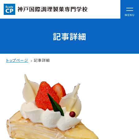
CLOSE
MENU
記事詳細
コンセプト
可能性を応援する3つの特長
ここから始まる私の未来
トップページ
記事詳細
日本全国から集まる学生たち
入学情報
AO入試
指定校推薦入試
一般入試
学校案内