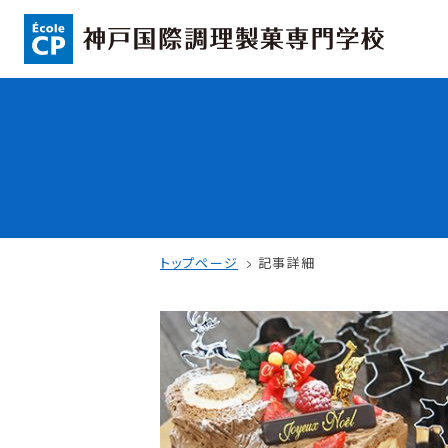
コンセプト
入学情報
可能性を応援する3つの特長
AO入試
ここから始まる私の未来
指定校推薦入
日本全国から集まる学生たち
一般入試
トップページ
記事詳細
学校案内
学費・奨学金
学校法人 育成学園の歩み
本校独自の学費