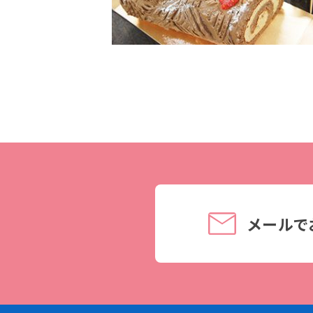
理事長メッセージ
学費サポート
住まいサポート
学科紹介
資格・就職
調理学科
資格について
製菓学科
就職について
Wライセンスコース
内定者VOICE
（調理&製菓）
インターンシッ
メールで
活躍する卒業