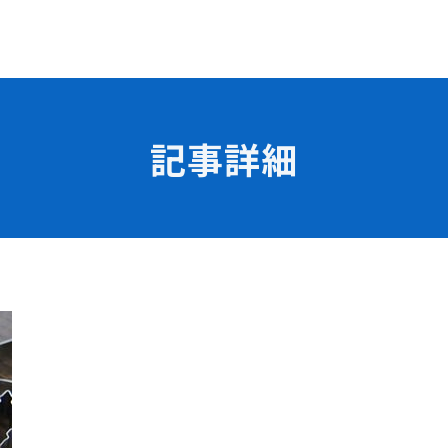
記事詳細
学校の特長
チャレンジプログラム
フォローアップレッスン
試
サマーチャレンジ実習
Eラーニング
コンクールチャレンジ
海外研修
施設・設備紹介
先生紹介
サポート制度
キャンパスライフ