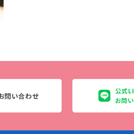
学生カフェ営業インフォメーション
コックコート紹介
訪問者別
高校生の方へ
社会人・大学生・短大生の方へ
留学生の方へ(for Foreign
Student)
卒業生の方へ・
プ
公式L
各種証明書の申請について
お問い合わせ
生
企業担当者の方へ
お問い
保護者の方へ