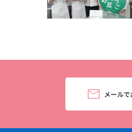
理事長メッセージ
学費サポート
住まいサポート
学科紹介
資格・就職
調理学科
資格について
製菓学科
就職について
Wライセンスコース
内定者VOICE
（調理&製菓）
インターンシッ
メールで
活躍する卒業