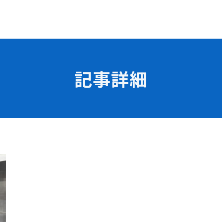
記事詳細
学校の特長
チャレンジプログラム
フォローアップレッスン
試
サマーチャレンジ実習
Eラーニング
コンクールチャレンジ
海外研修
施設・設備紹介
先生紹介
サポート制度
キャンパスライフ