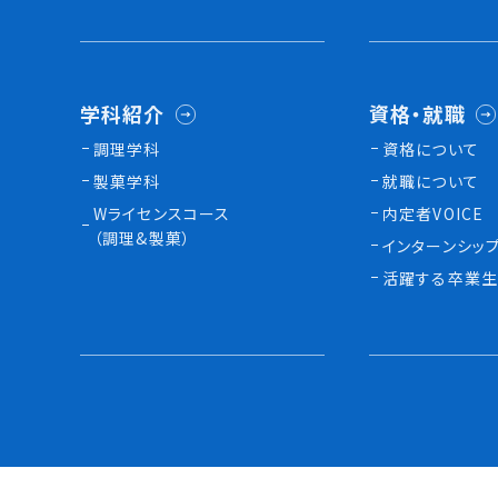
学科紹介
資格・就職
調理学科
資格について
製菓学科
就職について
Wライセンスコース
内定者VOICE
（調理&製菓）
インターンシッ
活躍する卒業