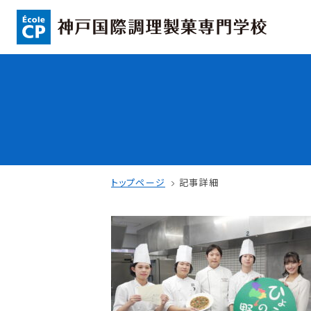
コンセプト
入学情報
可能性を応援する3つの特長
AO入試
ここから始まる私の未来
指定校推薦入
日本全国から集まる学生たち
一般入試
トップページ
記事詳細
学校案内
学費・奨学金
学校法人 育成学園の歩み
本校独自の学費