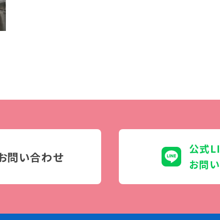
学生カフェ営業インフォメーション
コックコート紹介
訪問者別
高校生の方へ
社会人・大学生・短大生の方へ
留学生の方へ(for Foreign
Student)
卒業生の方へ・
プ
公式L
各種証明書の申請について
お問い合わせ
生
企業担当者の方へ
お問い
保護者の方へ