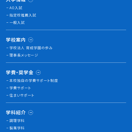
就職について
AO入試
内定者VOICE
指定校推薦入試
インターンシップ
一般入試
活躍する卒業生
学校案内
学校法人 育成学園の歩み
学校の特長
理事長メッセージ
チャレンジプログラム
フォローアップレッスン
学費・奨学金
サマーチャレンジ実習
Eラーニング
本校独⾃の学費サポート制度
コンクールチャレンジ
学費サポート
海外研修
住まいサポート
施設・設備紹介
先生紹介
学科紹介
キャンパスライフ
調理学科
学生カフェ営業インフォメーション
製菓学科
コックコート紹介