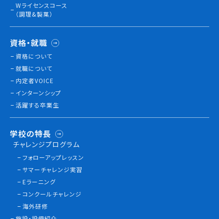
Wライセンスコース
（調理&製菓）
訪問者別
資格・就職
高校生の方へ
資格について
社会人・大学生・短大生の方へ
就職について
留学生の方へ(for Foreign Student)
内定者VOICE
卒業生の方へ・
各種証明書の申請について
インターンシップ
企業担当者の方へ
活躍する卒業生
保護者の方へ
学校の特長
チャレンジプログラム
フォローアップレッスン
ブログ
サマーチャレンジ実習
Eラーニング
アクセス
コンクールチャレンジ
職員採用情報
海外研修
施設・設備紹介