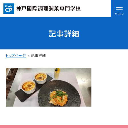
CLOSE
MENU
記事詳細
コンセプト
可能性を応援する3つの特長
ここから始まる私の未来
トップページ
記事詳細
日本全国から集まる学生たち
入学情報
AO入試
指定校推薦入試
一般入試
学校案内