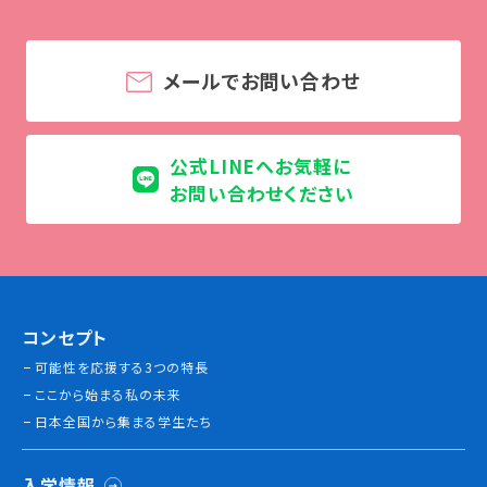
学校法人 育成学園の歩み
理事長メッセージ
メールでお問い合わせ
学費・奨学金
本校独自の学費サポート制度
公式LINEへお気軽に
学費サポート
お問い合わせください
住まいサポート
学科紹介
調理学科
製菓学科
コンセプト
Wライセンスコース
可能性を応援する3つの特長
（調理&製菓）
ここから始まる私の未来
日本全国から集まる学生たち
資格・就職
入学情報
資格について