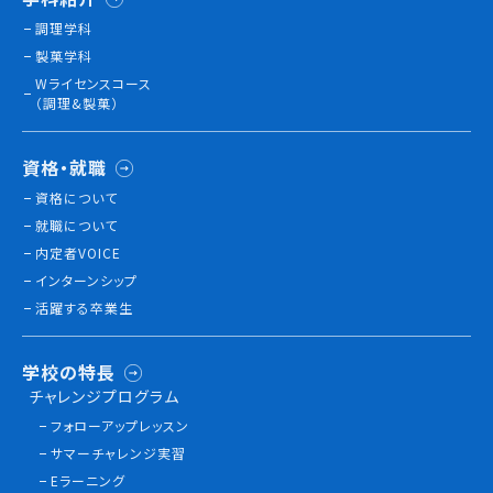
調理学科
製菓学科
訪問者別
Wライセンスコース
高校生の方へ
（調理&製菓）
社会人・大学生・短大生の方へ
留学生の方へ(for Foreign Student)
資格・就職
卒業生の方へ・
資格について
各種証明書の申請について
就職について
企業担当者の方へ
内定者VOICE
保護者の方へ
インターンシップ
活躍する卒業生
ブログ
学校の特長
チャレンジプログラム
アクセス
フォローアップレッスン
サマーチャレンジ実習
職員採用情報
Eラーニング