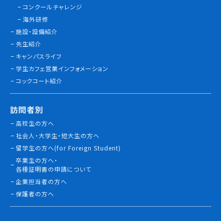
コンクールチャレンジ
情報公開
海外研修
施設・設備紹介
よくあるご質問
先生紹介
キャンパスライフ
お問い合わせ
学生カフェ営業インフォメーション
コックコート紹介
訪問者別
高校生の方へ
社会人・大学生・短大生の方へ
留学生の方へ(for Foreign Student)
卒業生の方へ・
各種証明書の申請について
企業担当者の方へ
保護者の方へ