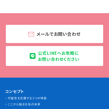
学校法人 育成学園の歩み
理事長メッセージ
学費・奨学金
本校独自の学費サポート制度
メールでお問い合わせ
学費サポート
住まいサポート
公式LINEへお気軽に
お問い合わせください
学科紹介
調理学科
製菓学科
Wライセンスコース
（調理&製菓）
コンセプト
可能性を応援する3つの特長
資格・就職
ここから始まる私の未来
資格について