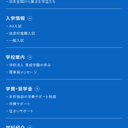
日本全国から集まる学生たち
就職について
内定者VOICE
入学情報
インターンシップ
AO入試
活躍する卒業生
指定校推薦入試
一般入試
学校の特長
チャレンジプログラム
学校案内
フォローアップレッスン
学校法人 育成学園の歩み
サマーチャレンジ実習
理事長メッセージ
Eラーニング
コンクールチャレンジ
学費・奨学金
海外研修
本校独⾃の学費サポート制度
施設・設備紹介
学費サポート
先生紹介
住まいサポート
キャンパスライフ
学生カフェ営業インフォメーション
学科紹介
コックコート紹介