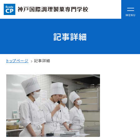
CLOSE
MENU
記事詳細
コンセプト
可能性を応援する3つの特長
ここから始まる私の未来
トップページ
記事詳細
日本全国から集まる学生たち
入学情報
AO入試
指定校推薦入試
一般入試
学校案内