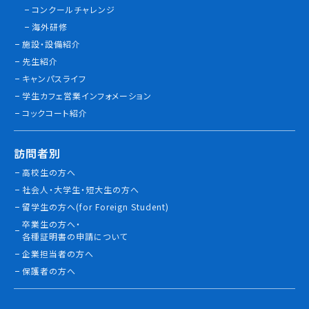
コンクールチャレンジ
情報公開
海外研修
施設・設備紹介
よくあるご質問
先生紹介
キャンパスライフ
お問い合わせ
学生カフェ営業インフォメーション
コックコート紹介
訪問者別
高校生の方へ
社会人・大学生・短大生の方へ
留学生の方へ(for Foreign Student)
卒業生の方へ・
各種証明書の申請について
企業担当者の方へ
保護者の方へ