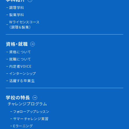
調理学科
製菓学科
訪問者別
Wライセンスコース
高校生の方へ
（調理&製菓）
社会人・大学生・短大生の方へ
留学生の方へ(for Foreign Student)
資格・就職
卒業生の方へ・
資格について
各種証明書の申請について
就職について
企業担当者の方へ
内定者VOICE
保護者の方へ
インターンシップ
活躍する卒業生
ブログ
学校の特長
チャレンジプログラム
アクセス
フォローアップレッスン
サマーチャレンジ実習
職員採用情報
Eラーニング