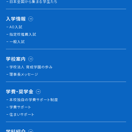
日本全国から集まる学生たち
就職について
内定者VOICE
入学情報
インターンシップ
AO入試
活躍する卒業生
指定校推薦入試
一般入試
学校の特長
チャレンジプログラム
学校案内
フォローアップレッスン
学校法人 育成学園の歩み
サマーチャレンジ実習
理事長メッセージ
Eラーニング
コンクールチャレンジ
学費・奨学金
海外研修
本校独⾃の学費サポート制度
施設・設備紹介
学費サポート
先生紹介
住まいサポート
キャンパスライフ
学生カフェ営業インフォメーション
学科紹介
コックコート紹介