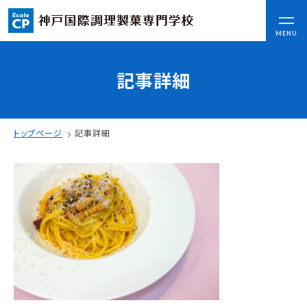
CLOSE
MENU
記事詳細
コンセプト
可能性を応援する3つの特長
ここから始まる私の未来
トップページ
記事詳細
日本全国から集まる学生たち
入学情報
AO入試
指定校推薦入試
一般入試
学校案内