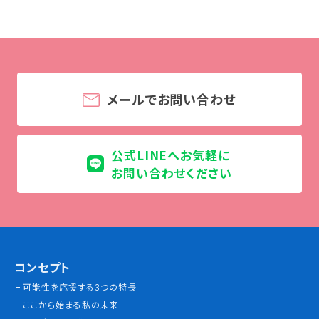
学校法人 育成学園の歩み
理事長メッセージ
学費・奨学金
本校独自の学費サポート制度
メールでお問い合わせ
学費サポート
住まいサポート
公式LINEへお気軽に
お問い合わせください
学科紹介
調理学科
製菓学科
Wライセンスコース
（調理&製菓）
コンセプト
可能性を応援する3つの特長
資格・就職
ここから始まる私の未来
資格について