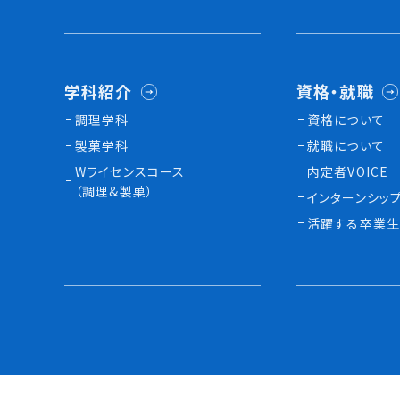
学科紹介
資格・就職
調理学科
資格について
製菓学科
就職について
Wライセンスコース
内定者VOICE
（調理&製菓）
インターンシッ
活躍する卒業