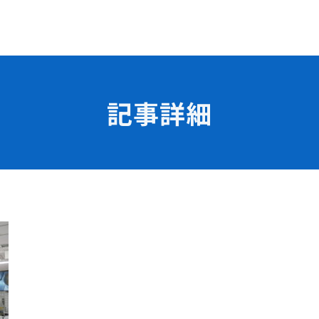
記事詳細
学校の特長
チャレンジプログラム
フォローアップレッスン
試
サマーチャレンジ実習
Eラーニング
コンクールチャレンジ
海外研修
施設・設備紹介
先生紹介
サポート制度
キャンパスライフ