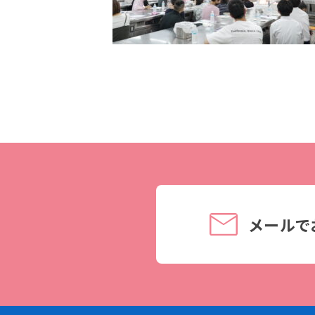
理事長メッセージ
学費サポート
住まいサポート
学科紹介
資格・就職
調理学科
資格について
製菓学科
就職について
Wライセンスコース
内定者VOICE
（調理&製菓）
インターンシッ
メールで
活躍する卒業