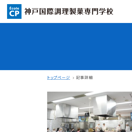
コンセプト
入学情報
可能性を応援する3つの特長
AO入試
ここから始まる私の未来
指定校推薦入
日本全国から集まる学生たち
一般入試
トップページ
記事詳細
学校案内
学費・奨学金
学校法人 育成学園の歩み
本校独自の学費