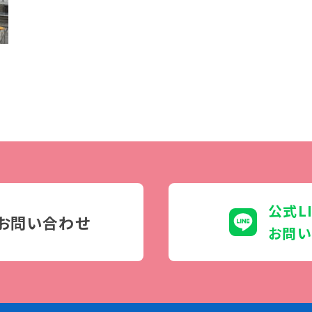
学生カフェ営業インフォメーション
コックコート紹介
訪問者別
高校生の方へ
社会人・大学生・短大生の方へ
留学生の方へ(for Foreign
Student)
卒業生の方へ・
プ
公式L
各種証明書の申請について
お問い合わせ
生
企業担当者の方へ
お問い
保護者の方へ