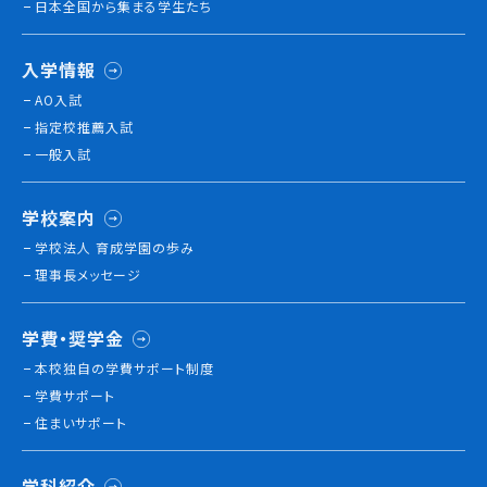
日本全国から集まる学生たち
就職について
内定者VOICE
入学情報
インターンシップ
AO入試
活躍する卒業生
指定校推薦入試
一般入試
学校の特長
チャレンジプログラム
学校案内
フォローアップレッスン
学校法人 育成学園の歩み
サマーチャレンジ実習
理事長メッセージ
Eラーニング
コンクールチャレンジ
学費・奨学金
海外研修
本校独⾃の学費サポート制度
施設・設備紹介
学費サポート
先生紹介
住まいサポート
キャンパスライフ
学生カフェ営業インフォメーション
コックコート紹介
学科紹介