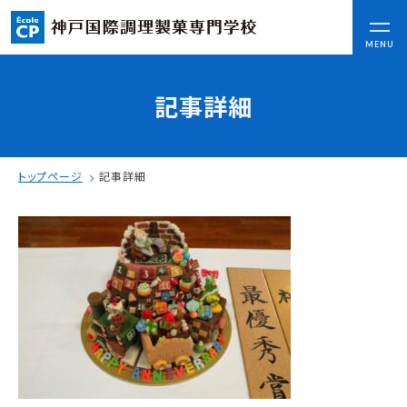
CLOSE
MENU
記事詳細
コンセプト
可能性を応援する3つの特長
ここから始まる私の未来
トップページ
記事詳細
日本全国から集まる学生たち
入学情報
AO入試
指定校推薦入試
一般入試
学校案内