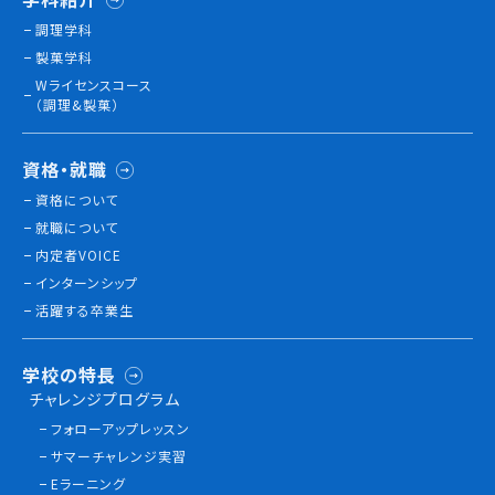
調理学科
製菓学科
訪問者別
Wライセンスコース
高校生の方へ
（調理&製菓）
社会人・大学生・短大生の方へ
留学生の方へ(for Foreign Student)
資格・就職
卒業生の方へ・
資格について
各種証明書の申請について
就職について
企業担当者の方へ
内定者VOICE
保護者の方へ
インターンシップ
活躍する卒業生
ブログ
学校の特長
チャレンジプログラム
アクセス
フォローアップレッスン
サマーチャレンジ実習
職員採用情報
Eラーニング