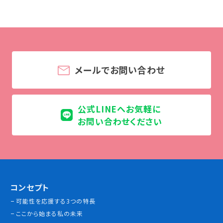
学校法人 育成学園の歩み
理事長メッセージ
学費・奨学金
本校独自の学費サポート制度
メールでお問い合わせ
学費サポート
住まいサポート
公式LINEへお気軽に
お問い合わせください
学科紹介
調理学科
製菓学科
Wライセンスコース
（調理&製菓）
コンセプト
可能性を応援する3つの特長
資格・就職
ここから始まる私の未来
資格について