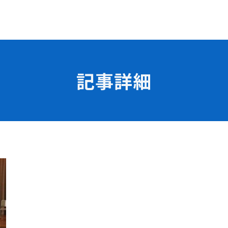
記事詳細
学校の特長
チャレンジプログラム
フォローアップレッスン
試
サマーチャレンジ実習
Eラーニング
コンクールチャレンジ
海外研修
施設・設備紹介
先生紹介
サポート制度
キャンパスライフ