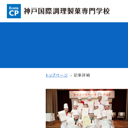
コンセプト
入学情報
可能性を応援する3つの特長
AO入試
ここから始まる私の未来
指定校推薦入
日本全国から集まる学生たち
一般入試
トップページ
記事詳細
学校案内
学費・奨学金
学校法人 育成学園の歩み
本校独自の学費