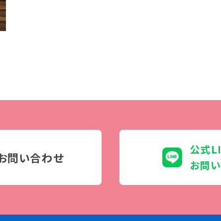
学生カフェ営業インフォメーション
コックコート紹介
訪問者別
高校生の方へ
社会人・大学生・短大生の方へ
留学生の方へ(for Foreign
Student)
卒業生の方へ・
プ
公式L
各種証明書の申請について
お問い合わせ
生
企業担当者の方へ
お問い
保護者の方へ