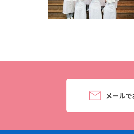
理事長メッセージ
学費サポート
住まいサポート
学科紹介
資格・就職
調理学科
資格について
製菓学科
就職について
Wライセンスコース
内定者VOICE
（調理&製菓）
インターンシッ
メールで
活躍する卒業