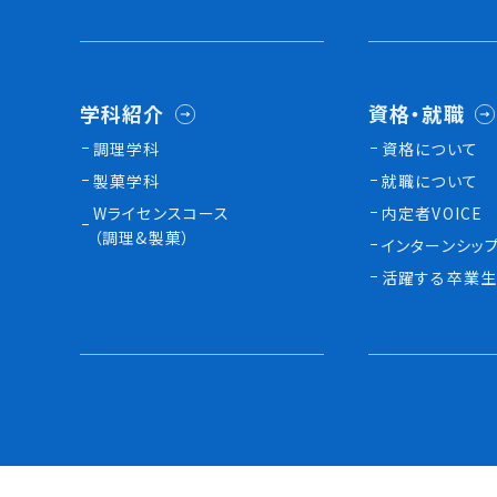
学科紹介
資格・就職
調理学科
資格について
製菓学科
就職について
Wライセンスコース
内定者VOICE
（調理&製菓）
インターンシッ
活躍する卒業