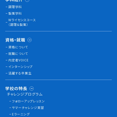
調理学科
製菓学科
訪問者別
Wライセンスコース
高校生の方へ
（調理&製菓）
社会人・大学生・短大生の方へ
留学生の方へ(for Foreign Student)
資格・就職
卒業生の方へ・
資格について
各種証明書の申請について
就職について
企業担当者の方へ
内定者VOICE
保護者の方へ
インターンシップ
活躍する卒業生
ブログ
学校の特長
チャレンジプログラム
アクセス
フォローアップレッスン
サマーチャレンジ実習
職員採用情報
Eラーニング