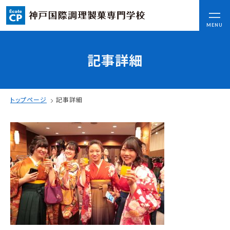
CLOSE
MENU
記事詳細
コンセプト
可能性を応援する3つの特長
ここから始まる私の未来
トップページ
記事詳細
日本全国から集まる学生たち
入学情報
AO入試
指定校推薦入試
一般入試
学校案内