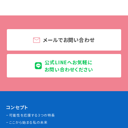
学校法人 育成学園の歩み
理事長メッセージ
学費・奨学金
本校独自の学費サポート制度
メールでお問い合わせ
学費サポート
住まいサポート
公式LINEへお気軽に
お問い合わせください
学科紹介
調理学科
製菓学科
Wライセンスコース
（調理&製菓）
コンセプト
可能性を応援する3つの特長
資格・就職
ここから始まる私の未来
資格について