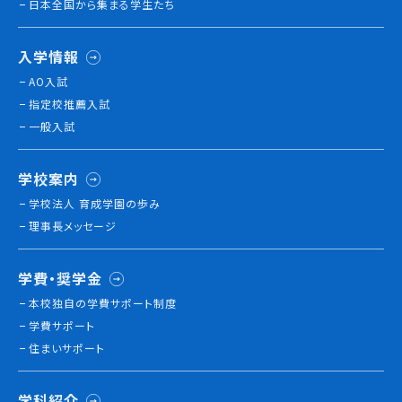
日本全国から集まる学生たち
就職について
内定者VOICE
入学情報
インターンシップ
AO入試
活躍する卒業生
指定校推薦入試
一般入試
学校の特長
チャレンジプログラム
学校案内
フォローアップレッスン
学校法人 育成学園の歩み
サマーチャレンジ実習
理事長メッセージ
Eラーニング
コンクールチャレンジ
学費・奨学金
海外研修
本校独⾃の学費サポート制度
施設・設備紹介
学費サポート
先生紹介
住まいサポート
キャンパスライフ
学生カフェ営業インフォメーション
学科紹介
コックコート紹介