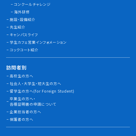
コンクールチャレンジ
情報公開
海外研修
施設・設備紹介
よくあるご質問
先生紹介
キャンパスライフ
お問い合わせ
学生カフェ営業インフォメーション
コックコート紹介
訪問者別
高校生の方へ
社会人・大学生・短大生の方へ
留学生の方へ(for Foreign Student)
卒業生の方へ・
各種証明書の申請について
企業担当者の方へ
保護者の方へ